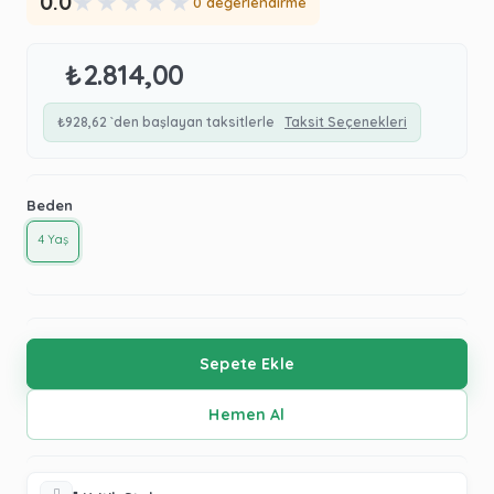
★
★
★
★
★
0.0
0 değerlendirme
₺2.814,00
₺928,62
`den başlayan taksitlerle
Taksit Seçenekleri
Beden
4 Yaş