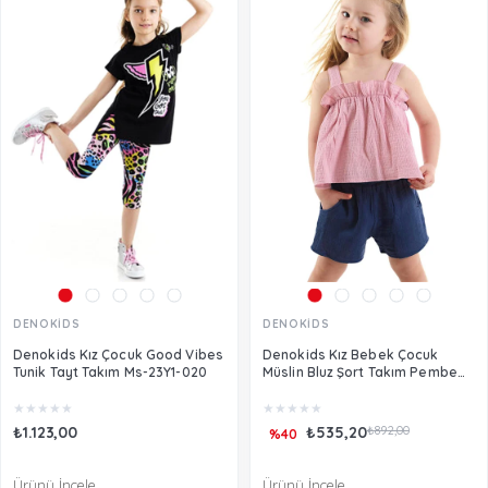
DENOKİDS
DENOKİDS
Denokids Kız Çocuk Good Vibes
Denokids Kız Bebek Çocuk
Tunik Tayt Takım Ms-23Y1-020
Müslin Bluz Şort Takım Pembe
CFF-24Y1-055
★
★
★
★
★
★
★
★
★
★
₺1.123,00
₺535,20
₺892,00
%40
Ürünü İncele
Ürünü İncele