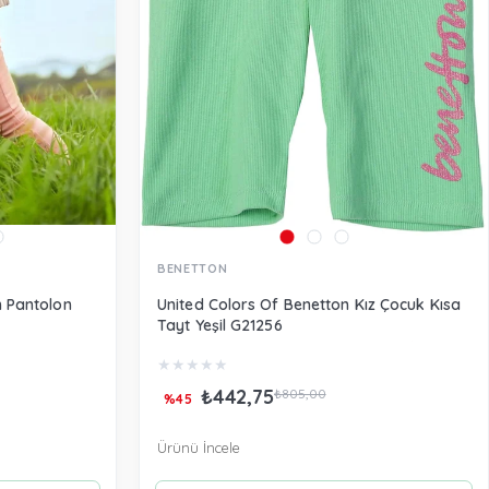
BENETTON
 Pantolon
United Colors Of Benetton Kız Çocuk Kısa
Tayt Yeşil G21256
★
★
★
★
★
₺442,75
₺805,00
%45
Ürünü İncele