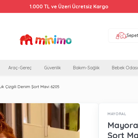
Bebek Arabalarında %44'e Varan İndirim!
Sepe
Araç-Gereç
Güvenlik
Bakım-Sağlık
Bebek Odası
k Çizgili Denim Şort Mavi 6205
MAYORAL
Mayoral
Şort Ma