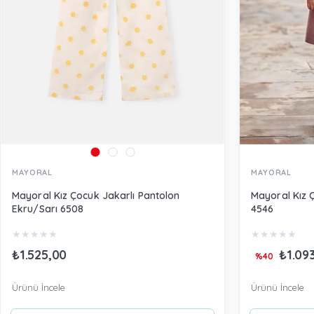
MAYORAL
MAYORAL
Mayoral Kız Çocuk Jakarlı Pantolon
Mayoral Kız 
Ekru/Sarı 6508
4546
★
★
★
★
★
★
★
★
★
★
₺1.525,00
₺1.09
%40
Ürünü İncele
Ürünü İncele