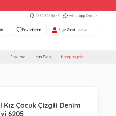
0850 302 56 45
Whatsapp Destek
tim
Favorilerim
Üye Girişi
Üye Ol
Emzirme
Mini Blog
Kampanyalar
 Kız Çocuk Çizgili Denim
vi 6205