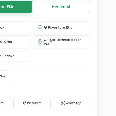
tok
Favorilere Ekle
Fiyat Düşünce Haber
mli Ürün
Ver
o Bedava
 Sor