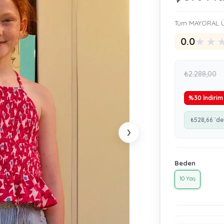
Tüm MAYORAL Ü
★
★
0.0
₺2.288,00
%
30
İndirim
₺528,66
`de
›
Beden
10 Yaş