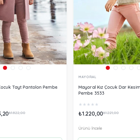
MAYORAL
Çocuk Tayt Pantolon Pembe
Mayoral Kız Çocuk Dar Kesim
Pembe 3533
★
★
★
★
★
3,20
₺1.220,00
₺1.822,00
₺1.221,00
Ürünü İncele