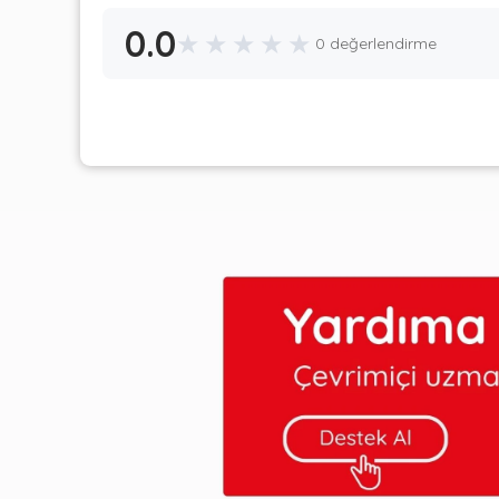
0.0
★
★
★
★
★
0 değerlendirme