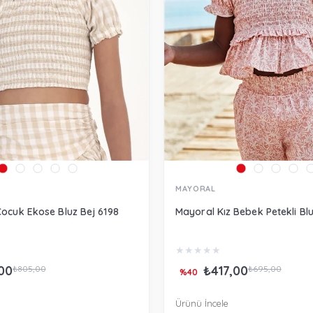
MAYORAL
Çocuk Ekose Bluz Bej 6198
Mayoral Kız Bebek Petekli Bl
★
★
★
★
★
00
₺417,00
₺805,00
₺695,00
%40
Ürünü İncele