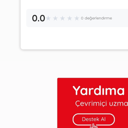
0.0
★
★
★
★
★
0 değerlendirme