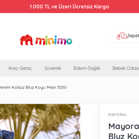
Bebek Arabalarında %44'e Varan İndirim!
Sepe
Araç-Gereç
Güvenlik
Bakım-Sağlık
Bebek Odası
Denim Kolsuz Bluz Koyu Mavi 3030
MAYORAL
Mayoral
Bluz Ko