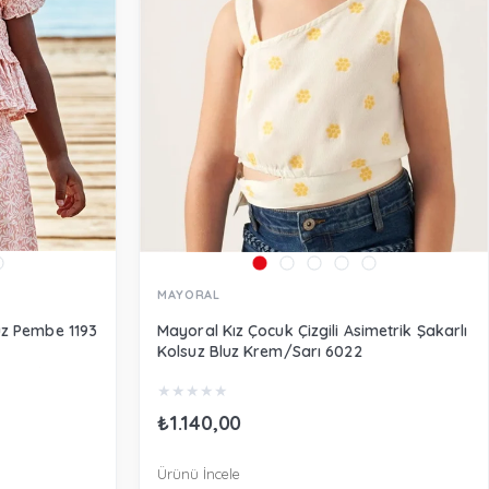
MAYORAL
uz Pembe 1193
Mayoral Kız Çocuk Çizgili Asimetrik Şakarlı
Kolsuz Bluz Krem/Sarı 6022
★
★
★
★
★
₺1.140,00
Ürünü İncele