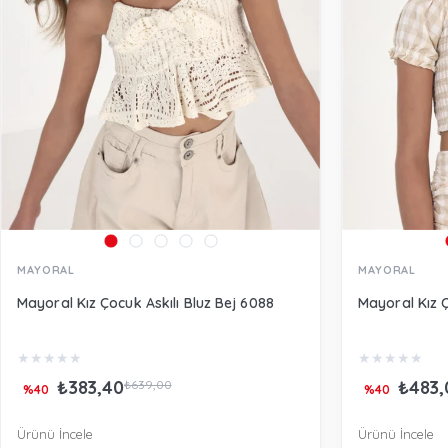
MAYORAL
MAYORAL
Mayoral Kız Çocuk Askılı Bluz Bej 6088
Mayoral Kız 
★
★
★
★
★
★
★
★
★
★
₺383,40
₺483,
₺639,00
%40
%40
Ürünü İncele
Ürünü İncele