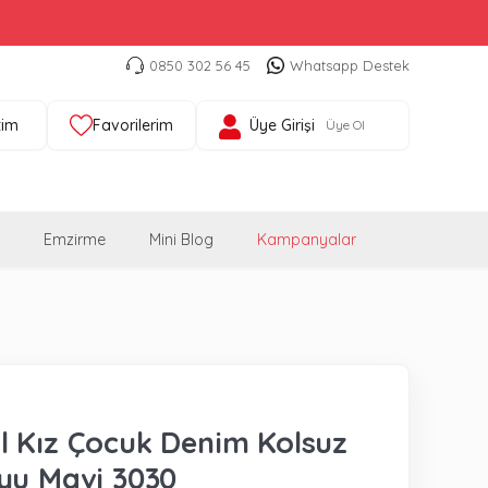
0850 302 56 45
Whatsapp Destek
tim
Favorilerim
Üye Girişi
Üye Ol
Emzirme
Mini Blog
Kampanyalar
 Kız Çocuk Denim Kolsuz
yu Mavi 3030