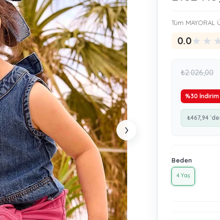
Tüm MAYORAL Ü
★
★
0.0
₺2.026,00
%
30
İndirim
₺467,94
`de
›
Beden
4 Yaş