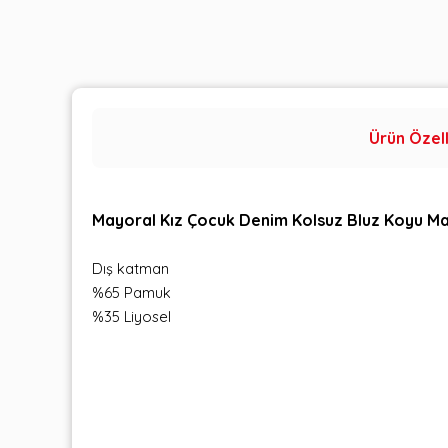
Ürün Özell
Mayoral Kız Çocuk Denim Kolsuz Bluz Koyu M
Dış katman
%65 Pamuk
%35 Liyosel