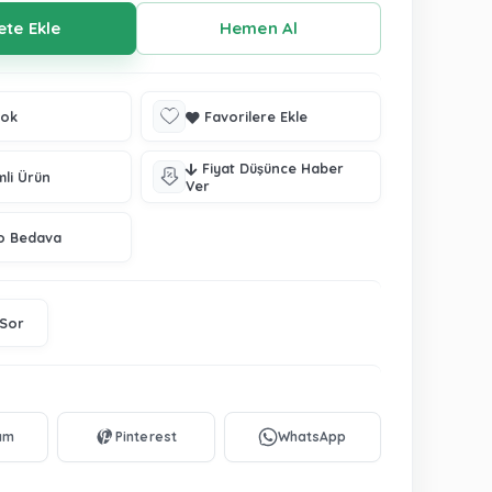
tok
Favorilere Ekle
Fiyat Düşünce Haber
mli Ürün
Ver
o Bedava
 Sor