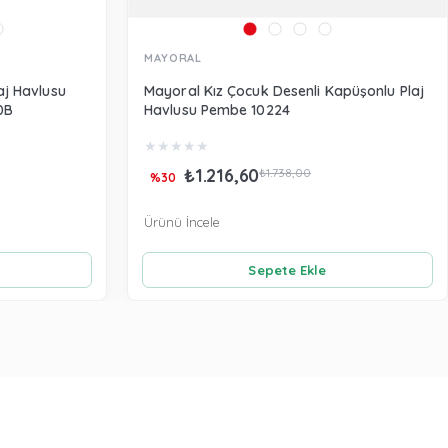
MAYORAL
aj Havlusu
Mayoral Kız Çocuk Desenli Kapüşonlu Plaj
0B
Havlusu Pembe 10224
★
★
★
★
★
₺1.216,60
₺1.738,00
%30
Ürünü İncele
Sepete Ekle