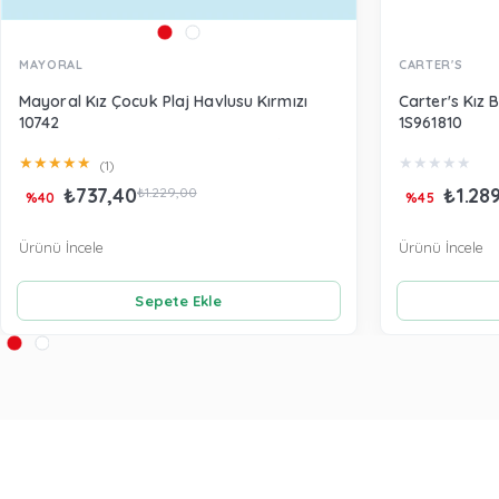
MAYORAL
CARTER'S
Mayoral Kız Çocuk Plaj Havlusu Kırmızı
Carter's Kız
10742
1S961810
★
★
★
★
★
★
★
★
★
★
(1)
₺737,40
₺1.28
₺1.229,00
%40
%45
Ürünü İncele
Ürünü İncele
Sepete Ekle