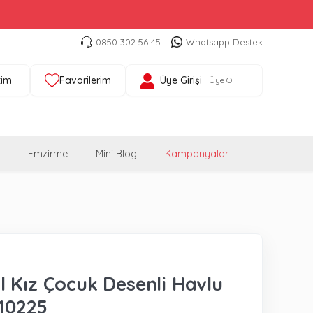
0850 302 56 45
Whatsapp Destek
tim
Favorilerim
Üye Girişi
Üye Ol
Emzirme
Mini Blog
Kampanyalar
 Kız Çocuk Desenli Havlu
10225