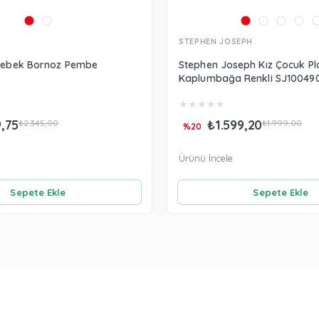
STEPHEN JOSEPH
 Bebek Bornoz Pembe
Stephen Joseph Kız Çocuk Pl
Kaplumbağa Renkli SJ10049
★
★
★
★
★
9,75
₺1.599,20
₺2.345,00
₺1.999,00
%20
Ürünü İncele
Sepete Ekle
Sepete Ekle