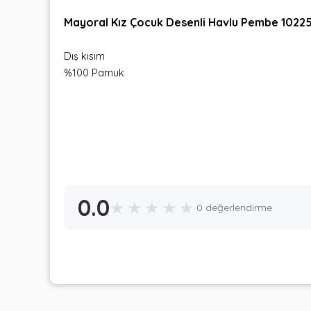
Mayoral Kız Çocuk Desenli Havlu Pembe 1022
Dış kısım
%100 Pamuk
0.0
★
★
★
★
★
0 değerlendirme