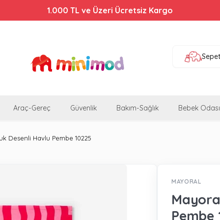
Bebek Arabalarında %44'e Varan İndirim!
1.000 TL ve Üzeri Ücretsiz Kargo
Sepe
Araç-Gereç
Güvenlik
Bakım-Sağlık
Bebek Odası
uk Desenli Havlu Pembe 10225
MAYORAL
Mayoral
Pembe 