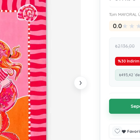
Tüm MAYORAL Ü
★
★
0.0
₺2.136,00
%
30
İndirim
₺493,42
`de
›
Favori