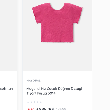
MAYORAL
MERL
Eşofman
Mayoral Kız Çocuk Düğme Detaylı
Merli
Tişört Fuşya 3014
Beya
★
★
★
★
★
★
★
₺986,00
₺66
₺1.408,00
%30