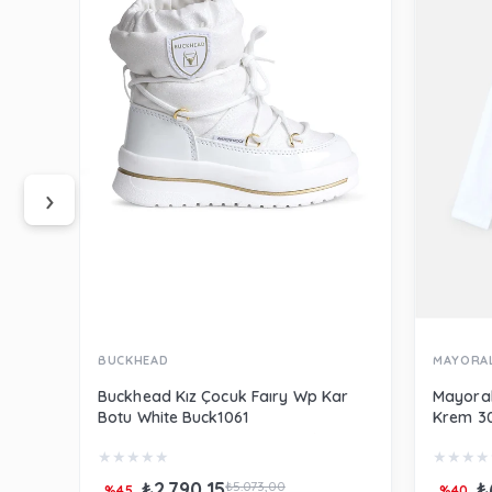
‹
›
BUCKHEAD
MAYORA
Buckhead Kız Çocuk Faıry Wp Kar
Mayoral
Botu White Buck1061
Krem 3
★
★
★
★
★
★
★
★
★
₺2.790,15
₺
₺5.073,00
%45
%40