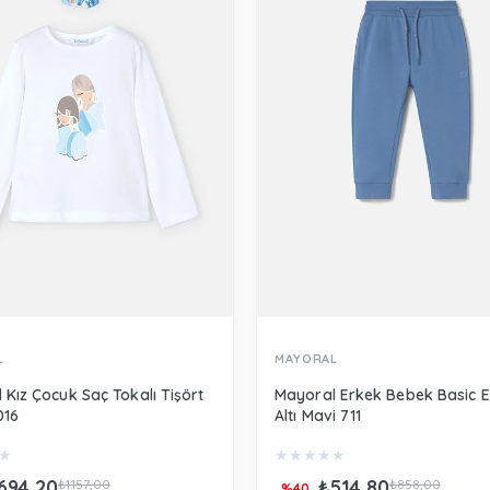
L
MAYORAL
 Kız Çocuk Saç Tokalı Tişört
Mayoral Erkek Bebek Basic 
016
Altı Mavi 711
★
★
★
★
★
★
694,20
₺514,80
₺1.157,00
₺858,00
%40