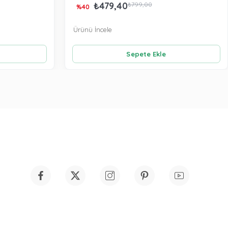
₺479,40
₺799,00
%40
Ürünü İncele
Sepete Ekle