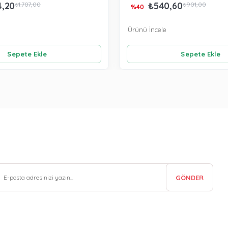
4,20
₺540,60
₺1.707,00
₺901,00
%40
Ürünü İncele
Sepete Ekle
Sepete Ekle
GÖNDER