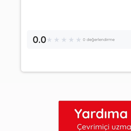
0.0
★
★
★
★
★
0 değerlendirme