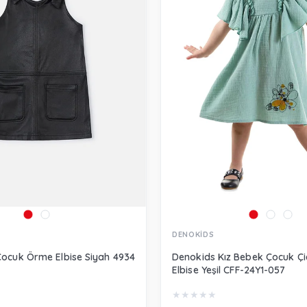
DENOKİDS
Çocuk Örme Elbise Siyah 4934
Denokids Kız Bebek Çocuk Çiç
Elbise Yeşil CFF-24Y1-057
★
★
★
★
★