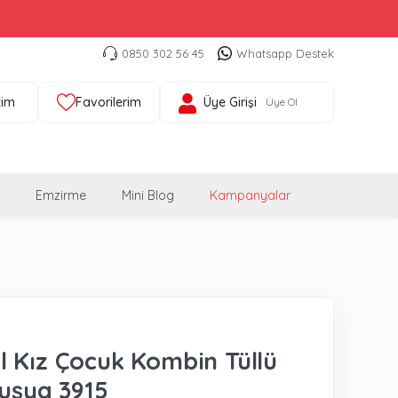
0850 302 56 45
Whatsapp Destek
tim
Favorilerim
Üye Girişi
Üye Ol
Emzirme
Mini Blog
Kampanyalar
 Kız Çocuk Kombin Tüllü
Fuşya 3915