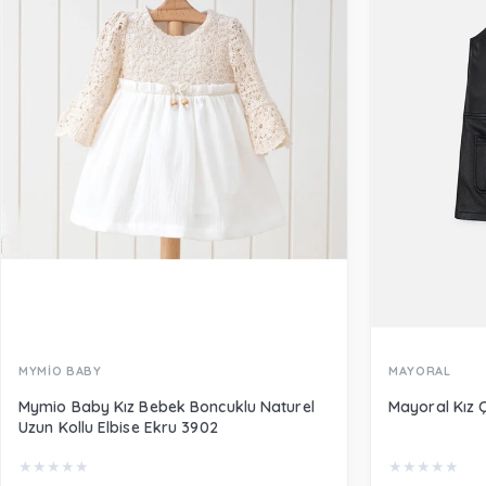
MYMİO BABY
MAYORAL
Mymio Baby Kız Bebek Boncuklu Naturel
Mayoral Kız 
Uzun Kollu Elbise Ekru 3902
★
★
★
★
★
★
★
★
★
★