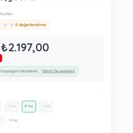
rünleri
★
★
★
0 değerlendirme
₺2.197,00
n başlayan taksitlerle
Taksit Seçenekleri
7 Yaş
8 Yaş
5 Yaş
ş
9 Yaş