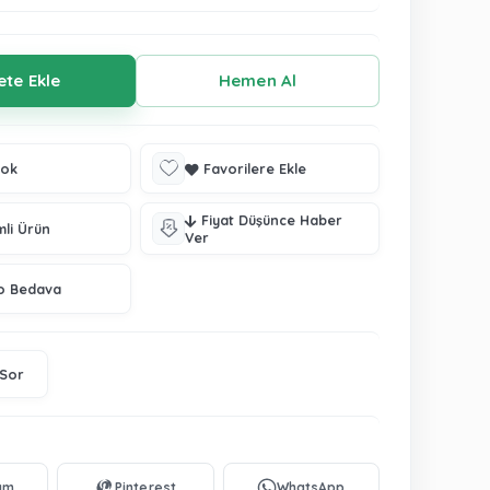
tok
Favorilere Ekle
Fiyat Düşünce Haber
mli Ürün
Ver
o Bedava
 Sor