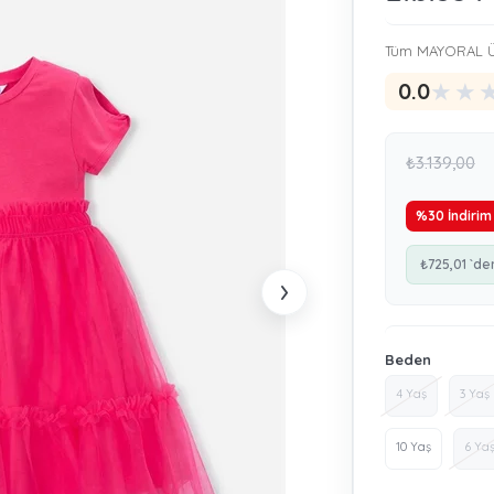
Tüm MAYORAL Ü
★
★
0.0
₺3.139,00
%
30
İndirim
₺725,01
`de
›
Beden
4 Yaş
3 Yaş
10 Yaş
6 Ya