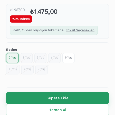
₺1.475,00
₺1.967,00
%
25
İndirim
₺486,75
`den başlayan taksitlerle
Taksit Seçenekleri
Beden
5 Yaş
8 Yaş
3 Yaş
6 Yaş
9 Yaş
10 Yaş
4 Yaş
7 Yaş