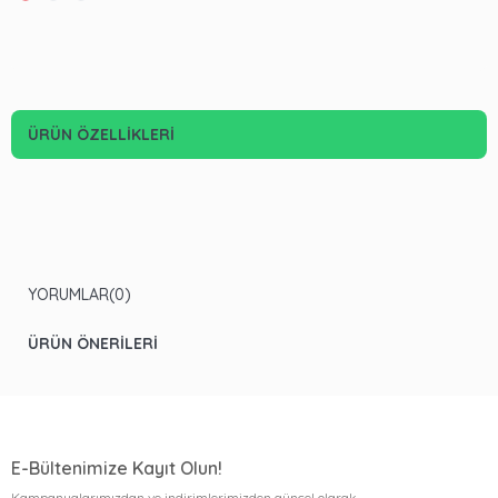
ÜRÜN ÖZELLIKLERI
YORUMLAR
(0)
ÜRÜN ÖNERILERI
E-Bültenimize Kayıt Olun!
Kampanyalarımızdan ve indirimlerimizden güncel olarak