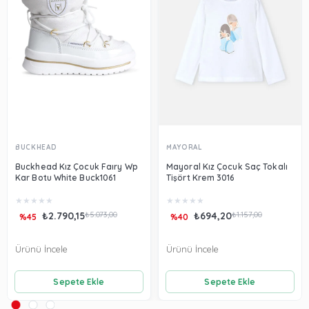
BUCKHEAD
MAYORAL
Buckhead Kız Çocuk Faıry Wp
Mayoral Kız Çocuk Saç Tokalı
Kar Botu White Buck1061
Tişört Krem 3016
★
★
★
★
★
★
★
★
★
★
₺2.790,15
₺5.073,00
₺694,20
₺1.157,00
%45
%40
Ürünü İncele
Ürünü İncele
Sepete Ekle
Sepete Ekle