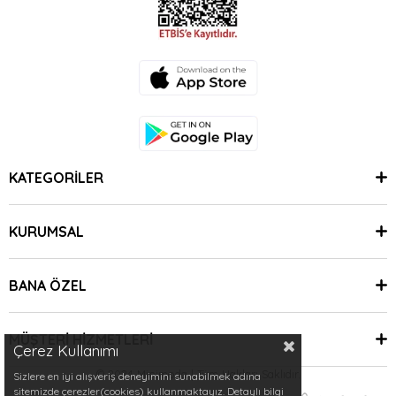
KATEGORİLER
KURUMSAL
BANA ÖZEL
MÜŞTERİ HİZMETLERİ
Çerez Kullanımı
© 2024 Minimoda | Tüm Hakları Saklıdır.
Sizlere en iyi alışveriş deneyimini sunabilmek adına
sitemizde çerezler(cookies) kullanmaktayız. Detaylı bilgi