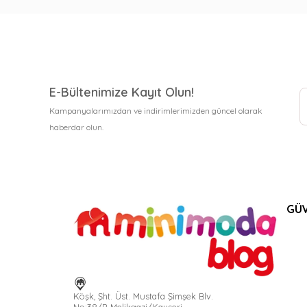
E-Bültenimize Kayıt Olun!
Kampanyalarımızdan ve indirimlerimizden güncel olarak
haberdar olun.
GÜV
Köşk, Şht. Üst. Mustafa Şimşek Blv.
No:38/B Melikgazi/Kayseri