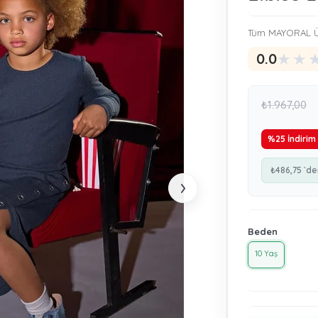
Tüm MAYORAL Ü
★
★
0.0
₺1.967,00
%
25
İndirim
₺486,75
`de
›
Beden
10 Yaş