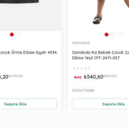
DENOKİDS
Çocuk Örme Elbise Siyah 4934
Denokids Kız Bebek Çocuk Çiç
Elbise Yeşil CFF-24Y1-057
★
★
★
★
★
4,20
₺540,60
₺1.707,00
₺901,00
%40
Ürünü İncele
Sepete Ekle
Sepete Ekle