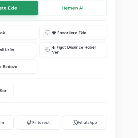
tok
Favorilere Ekle
Fiyat Düşünce Haber
mli Ürün
Ver
o Bedava
 Sor