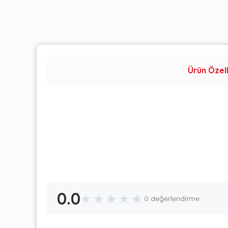
Ürün Özell
0.0
★
★
★
★
★
0 değerlendirme