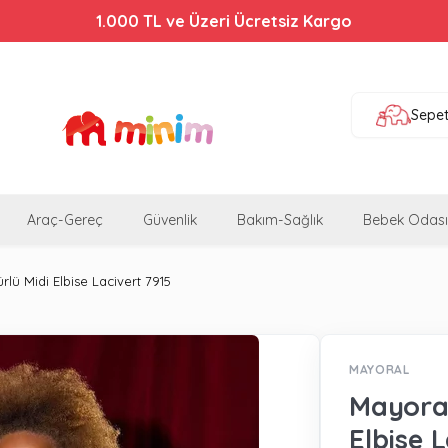
1.000 TL ve Üzeri Ücretsiz Kargo
Sepe
Araç-Gereç
Güvenlik
Bakım-Sağlık
Bebek Odası
lü Midi Elbise Lacivert 7915
MAYORAL
Mayoral
Elbise 