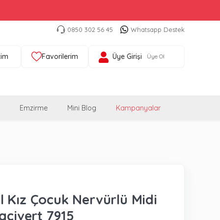
0850 302 56 45
Whatsapp Destek
tim
Favorilerim
Üye Girişi
Üye Ol
Emzirme
Mini Blog
Kampanyalar
 Kız Çocuk Nervürlü Midi
Lacivert 7915