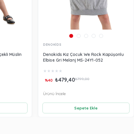
DENOKİDS
ekli Müslin
Denokids Kız Çocuk We Rock Kapüşonlu
Elbise Gri Melanj MS-24Y1-052
★
★
★
★
★
₺479,40
₺799,00
%40
Ürünü İncele
Sepete Ekle