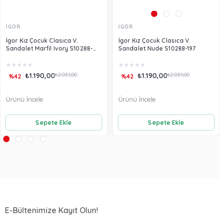
İGOR
İGOR
İgor Kız Çocuk Clasıca V.
İgor Kız Çocuk Clasıca V.
Sandalet Marfil Ivory S10288-
Sandalet Nude S10288-197
079
★
★
★
★
★
★
★
★
★
★
₺1.190,00
₺2.051,00
₺1.190,00
₺2.051,00
%42
%42
Ürünü İncele
Ürünü İncele
Sepete Ekle
Sepete Ekle
E-Bültenimize Kayıt Olun!