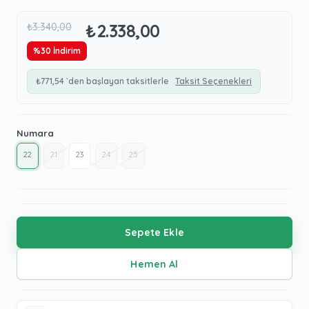
₺2.338,00
₺3.340,00
%
30
İndirim
₺771,54
`den başlayan taksitlerle
Taksit Seçenekleri
Numara
22
21
23
24
25