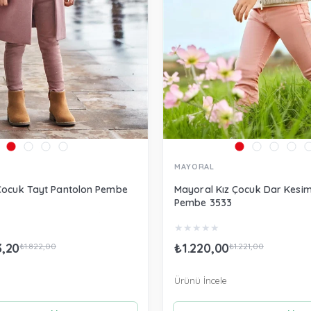
MAYORAL
Çocuk Tayt Pantolon Pembe
Mayoral Kız Çocuk Dar Kesim
Pembe 3533
★
★
★
★
★
3,20
₺1.220,00
₺1.822,00
₺1.221,00
Ürünü İncele