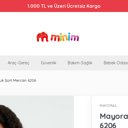
Bebek Arabalarında %44'e Varan İndirim!
1.000 TL ve Üzeri Ücretsiz Kargo
Araç-Gereç
Güvenlik
Bakım-Sağlık
Bebek Odası
uk Şort Mercan 6206
MAYORAL
Mayoral
6206