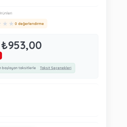
rünleri
★
★
★
0 değerlendirme
₺953,00
n başlayan taksitlerle
Taksit Seçenekleri