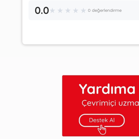
0.0
★
★
★
★
★
0 değerlendirme