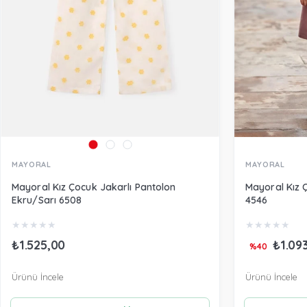
MAYORAL
MAYORAL
Mayoral Kız Çocuk Jakarlı Pantolon
Mayoral Kız 
Ekru/Sarı 6508
4546
★
★
★
★
★
★
★
★
★
★
₺1.525,00
₺1.09
%40
Ürünü İncele
Ürünü İncele