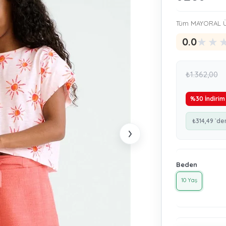
Tüm MAYORAL Ü
★
★
0.0
₺1.362,00
%
30
İndirim
₺314,49
`de
›
Beden
10 Yaş