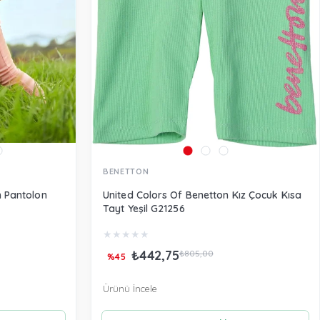
BENETTON
 Pantolon
United Colors Of Benetton Kız Çocuk Kısa
Tayt Yeşil G21256
★
★
★
★
★
₺442,75
₺805,00
%45
Ürünü İncele