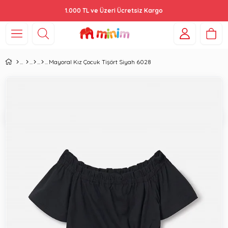
1.000 TL ve Üzeri Ücretsiz Kargo
Mayoral Kız Çocuk Tişört Siyah 6028