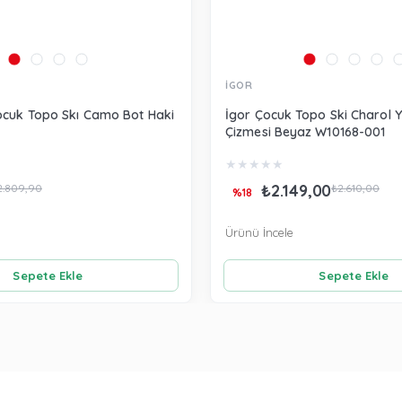
İGOR
ocuk Topo Skı Camo Bot Haki
İgor Çocuk Topo Ski Charol
Çizmesi Beyaz W10168-001
★
★
★
★
★
₺2.149,00
2.809,90
₺2.610,00
%18
Ürünü İncele
Sepete Ekle
Sepete Ekle