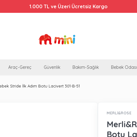
1.000 TL ve Üzeri Ücretsiz Kargo
Araç-Gereç
Güvenlik
Bakım-Sağlık
Bebek Odası
bek Stride İlk Adım Botu Lacivert 301-B-51
MERLİ&ROSE
Merli&R
Botu La