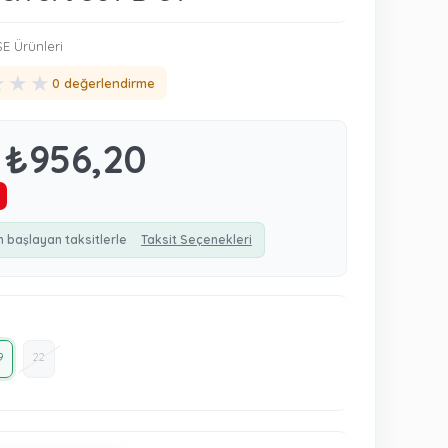
 Ürünleri
★
★
★
0 değerlendirme
₺956,20
n başlayan taksitlerle
Taksit Seçenekleri
9
22