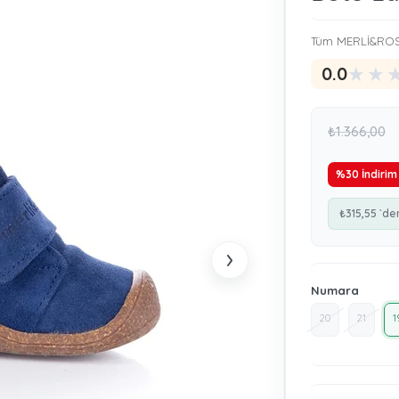
Tüm MERLİ&ROSE
★
★
0.0
₺1.366,00
%
30
İndirim
₺315,55
`de
›
Numara
20
21
1