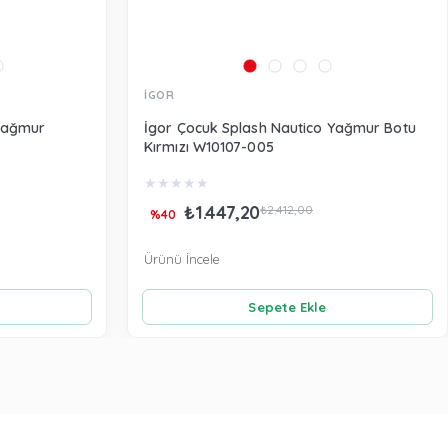
İGOR
 Yağmur
İgor Çocuk Splash Nautico Yağmur Botu
Kırmızı W10107-005
★
★
★
★
★
₺1.447,20
₺2.412,00
%40
Ürünü İncele
Sepete Ekle