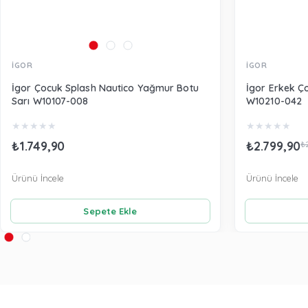
İGOR
İGOR
İgor Çocuk Splash Nautico Yağmur Botu
İgor Erkek Ç
Sarı W10107-008
W10210-042
★
★
★
★
★
★
★
★
★
★
₺1.749,90
₺2.799,90
₺
Ürünü İncele
Ürünü İncele
Sepete Ekle