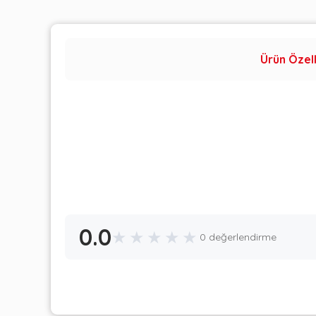
Ürün Özell
0.0
★
★
★
★
★
0 değerlendirme