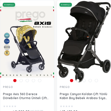
Ücretsiz Kargo
Ücretsiz Kargo
PREGO
PREGO
Prego Axis 360 Derece
Prego Canyon Koldan Çift Yönlü
Dönebilen Oturma Üniteli Çift
Kabin Boy Bebek Arabası Siyah
Yönlü Bebek Arabası Sarı
2430
★
★
★
★
★
★
★
★
★
★