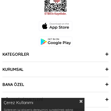
KATEGORİLER
KURUMSAL
BANA ÖZEL
MÜŞTERİ HİZMETLERİ
Çerez Kullanımı
© 2024 Minimoda | Tüm Hakları Saklıdır.
Sizlere en iyi alışveriş deneyimini sunabilmek adına