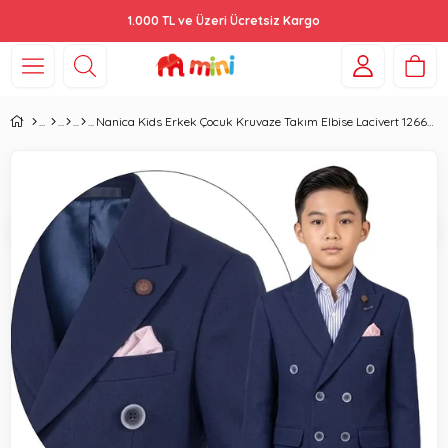
1.000 TL ve Üzeri Ücretsiz Kargo
Nanica Kids Erkek Çocuk Kruvaze Takım Elbise Lacivert 126639