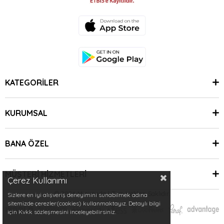
KATEGORİLER
KURUMSAL
BANA ÖZEL
MÜŞTERİ HİZMETLERİ
Çerez Kullanımı
© 2024 Minimoda | Tüm Hakları Saklıdır.
Sizlere en iyi alışveriş deneyimini sunabilmek adına
sitemizde çerezler(cookies) kullanmaktayız. Detaylı bilgi
için Kvkk sözleşmesini inceleyebilirsiniz.