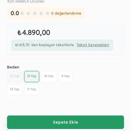
Tüm NANİCA Ürünleri
★
★
★
★
★
0.0
0 değerlendirme
₺4.890,00
₺1.613,70
`den başlayan taksitlerle
Taksit Seçenekleri
Beden
12 Yaş
13 Yaş
10 Yaş
9 Yaş
14 Yaş
11 Yaş