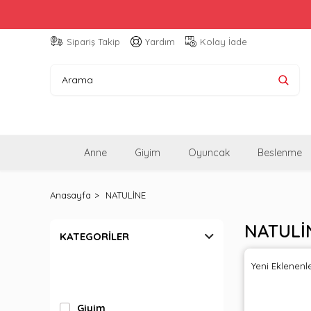
Sipariş Takip
Yardım
Kolay İade
Anne
Giyim
Oyuncak
Beslenme
Anasayfa
NATULİNE
NATULİ
KATEGORILER
Yeni Eklenenl
Giyim