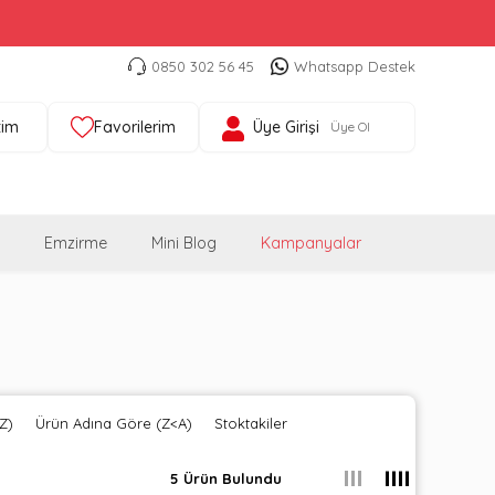
0850 302 56 45
Whatsapp Destek
tim
Favorilerim
Üye Girişi
Üye Ol
Emzirme
Mini Blog
Kampanyalar
Z)
Ürün Adına Göre (Z<A)
Stoktakiler
5 Ürün