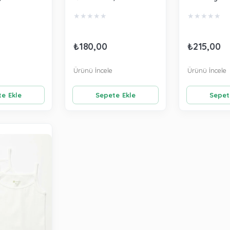
2
Beyaz 4501
Beyaz 2501
★
★
★
★
★
★
★
★
★
★
₺180,00
₺215,00
Ürünü İncele
Ürünü İncele
e Ekle
Sepete Ekle
Sepet