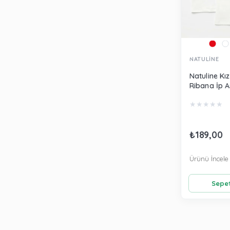
NATULİNE
Natuline Kız
Ribana İp As
Beyaz 4001
★
★
★
★
★
₺189,00
Ürünü İncele
Sepet