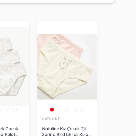
NATULİNE
kek Çocuk
Natuline Kız Çocuk 2'li
ip Külot
Spring Bird Likralı Külot