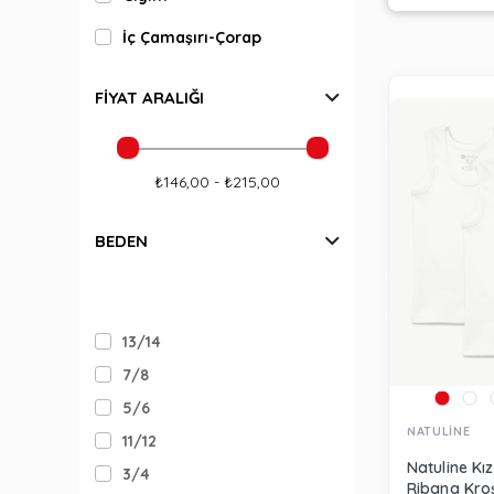
İç Çamaşırı-Çorap
FIYAT ARALIĞI
₺146,00 - ₺215,00
BEDEN
13/14
7/8
5/6
NATULİNE
11/12
Natuline Kız
3/4
Ribana Kroş