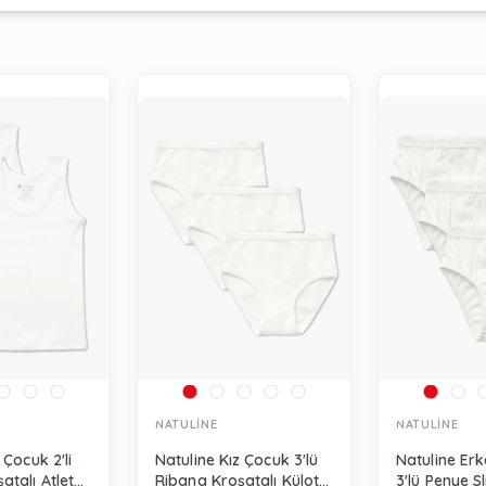
NATULİNE
NATULİNE
 Çocuk 2'li
Natuline Kız Çocuk 3'lü
Natuline Er
atalı Atlet
Ribana Kroşatalı Külot
3'lü Penye Sl