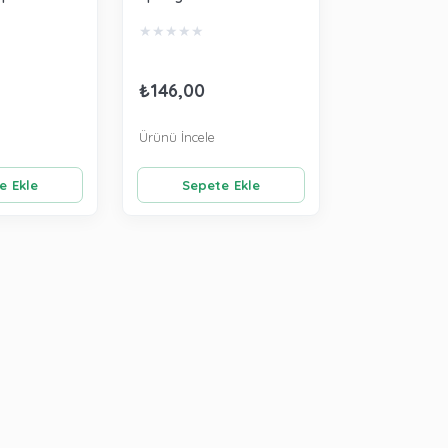
Ekru/Pembe 5805
★
★
★
★
★
₺146,00
Ürünü İncele
e Ekle
Sepete Ekle