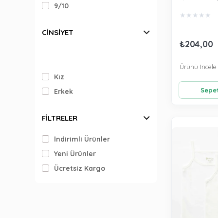
9/10
Beyaz 400
★
★
★
★
★
CINSIYET
₺204,00
Ürünü İncele
Kız
Sepet
Erkek
FILTRELER
İndirimli Ürünler
Yeni Ürünler
Ücretsiz Kargo