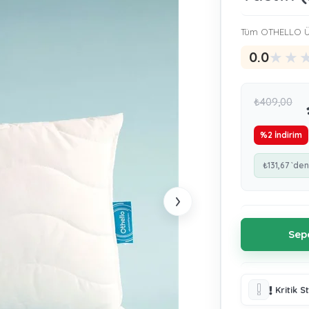
Tüm OTHELLO Ür
★
★
0.0
₺409,00
%
2
İndirim
₺131,67
`den
›
Kritik S