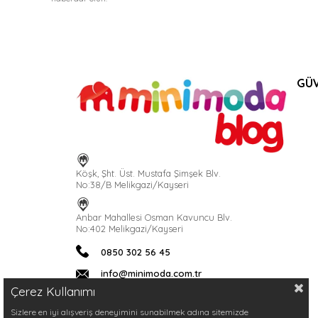
GÜV
Köşk, Şht. Üst. Mustafa Şimşek Blv.
No:38/B Melikgazi/Kayseri
Anbar Mahallesi Osman Kavuncu Blv.
No:402 Melikgazi/Kayseri
0850 302 56 45
info@minimoda.com.tr
Çerez Kullanımı
Sizlere en iyi alışveriş deneyimini sunabilmek adına sitemizde