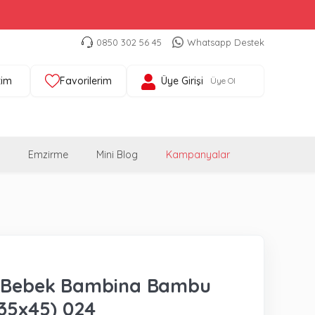
0850 302 56 45
Whatsapp Destek
tim
Favorilerim
Üye Girişi
Üye Ol
Emzirme
Mini Blog
Kampanyalar
o Bebek Bambina Bambu
(35x45) 024