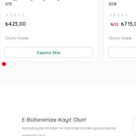
013
008
★
★
★
★
★
★
★
★
★
★
₺423,00
₺715,
%32
Ürünü İncele
Ürünü İncele
Sepete Ekle
E-Bültenimize Kayıt Olun!
Kampanyalarımızdan ve indirimlerimizden güncel olarak
haberdar olun.