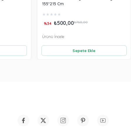
155*215 Cm
★
★
★
★
★
₺500,00
₺760,00
%34
Ürünü İncele
Sepete Ekle