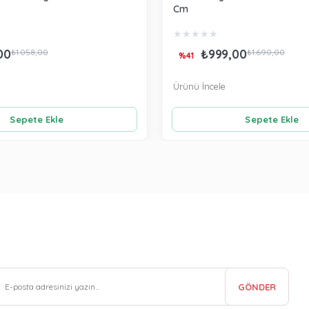
Cm
★
★
★
★
★
00
₺999,00
₺1.058,00
₺1.690,00
%41
Ürünü İncele
Sepete Ekle
Sepete Ekle
GÖNDER