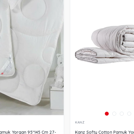
KANZ
Pamuk Yorgan 95*145 Cm 27-
Kanz Softy Cotton Pamuk Yo