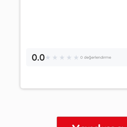
0.0
★
★
★
★
★
0 değerlendirme