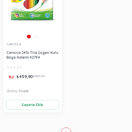
CARİOCA
Carioca 24'lü Tita Üçgen Kuru
Boya Kalemi 42794
★
★
★
★
★
₺459,90
₺469,90
%2
Ürünü İncele
Sepete Ekle