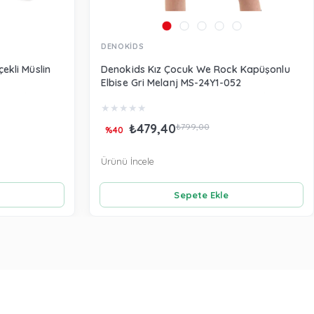
DENOKİDS
ekli Müslin
Denokids Kız Çocuk We Rock Kapüşonlu
Elbise Gri Melanj MS-24Y1-052
★
★
★
★
★
₺479,40
₺799,00
%40
Ürünü İncele
Sepete Ekle