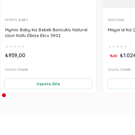
MYMİO BABY
MAYORAL
Mymio Baby Kız Bebek Boncuklu Naturel
Mayoral Kız 
Uzun Kollu Elbise Ekru 3902
★
★
★
★
★
★
★
★
★
★
₺959,00
₺1.02
%40
Ürünü İncele
Ürünü İncele
Sepete Ekle