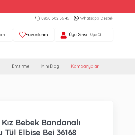
0850 302 56 45
Whatsapp Destek
tim
Favorilerim
Üye Girişi
Üye Ol
Emzirme
Mini Blog
Kampanyalar
Kız Bebek Bandanalı
 Tül Elbise Bej 36168