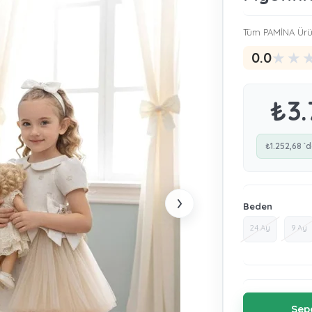
Tüm PAMİNA Ürü
★
★
0.0
₺3.
₺1.252,68
`d
›
Beden
24 Ay
9 Ay