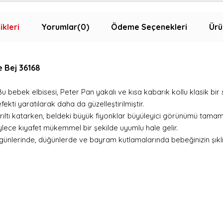
ikleri
Yorumlar
(0)
Ödeme Seçenekleri
Ürü
e Bej 36168
! Bu bebek elbisesi, Peter Pan yakalı ve kısa kabarık kollu klasik bir 
fekti yaratılarak daha da güzelleştirilmiştir.
 parıltı katarken, beldeki büyük fiyonklar büyüleyici görünümü tamam
öylece kıyafet mükemmel bir şekilde uyumlu hale gelir.
nlerinde, düğünlerde ve bayram kutlamalarında bebeğinizin şıklığ