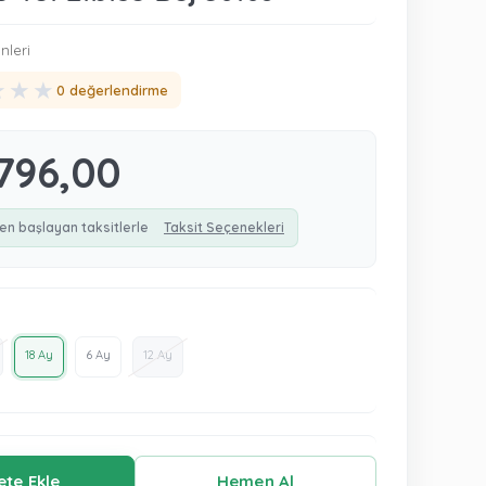
nleri
★
★
★
0 değerlendirme
796,00
en başlayan taksitlerle
Taksit Seçenekleri
18 Ay
6 Ay
12 Ay