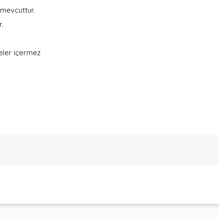
 mevcuttur.
.
deler içermez