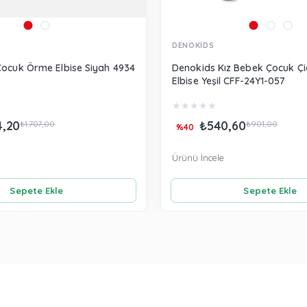
DENOKİDS
Çocuk Örme Elbise Siyah 4934
Denokids Kız Bebek Çocuk Çiç
Elbise Yeşil CFF-24Y1-057
★
★
★
★
★
4,20
₺540,60
₺1.707,00
₺901,00
%40
Ürünü İncele
Sepete Ekle
Sepete Ekle