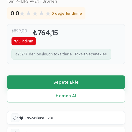
Tüm PHILIPS AVENT Ürünleri
★
★
★
★
★
0.0
0 değerlendirme
₺764,15
₺899,00
%
15
İndirim
₺252,17
`den başlayan taksitlerle
Taksit Seçenekleri
Favorilere Ekle