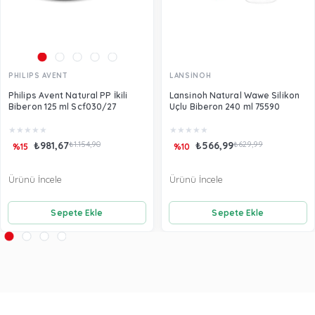
PHILIPS AVENT
LANSİNOH
Philips Avent Natural PP İkili
Lansinoh Natural Wawe Silikon
Biberon 125 ml Scf030/27
Uçlu Biberon 240 ml 75590
★
★
★
★
★
★
★
★
★
★
₺981,67
₺1.154,90
₺566,99
₺629,99
%15
%10
Ürünü İncele
Ürünü İncele
Sepete Ekle
Sepete Ekle