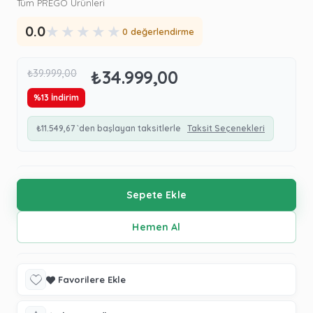
Tüm PREGO Ürünleri
★
★
★
★
★
0.0
0 değerlendirme
₺34.999,00
₺39.999,00
%
13
İndirim
₺11.549,67
`den başlayan taksitlerle
Taksit Seçenekleri
Favorilere Ekle