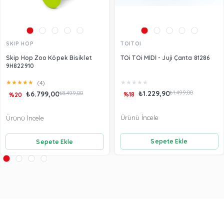
SKIP HOP
TOİTOİ
Skip Hop Zoo Köpek Bisiklet
TOi TOi MİDİ - Juji Çanta 81286
9H822910
★
★
★
★
★
★
★
★
★
★
(4)
₺1.229,90
₺1.499,00
₺6.799,00
₺8.499,00
%18
%20
Ürünü İncele
Ürünü İncele
Sepete Ekle
Sepete Ekle