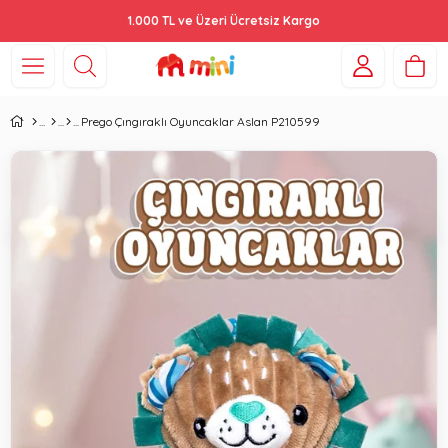
1.000 TL ve Üzeri Ücretsiz Kargo
Prego Çıngıraklı Oyuncaklar Aslan P210599