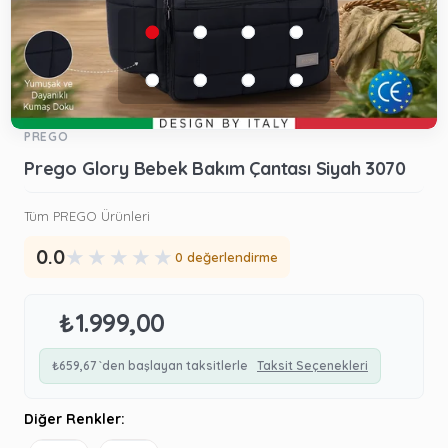
PREGO
Prego Glory Bebek Bakım Çantası Siyah 3070
Tüm PREGO Ürünleri
★
★
★
★
★
0.0
0 değerlendirme
₺1.999,00
₺659,67
`den başlayan taksitlerle
Taksit Seçenekleri
Diğer Renkler: