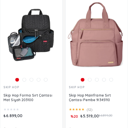
SKIP HOP
SKIP HOP
Skip Hop Forma Sırt Çantası
Skip Hop Mainframe Sırt
Mat Siyah 203100
Çantası Pembe 9I345110
★
★
★
★
★
★
★
★
★
★
(12)
₺6.899,00
₺5.519,00
₺6.899,00
%20