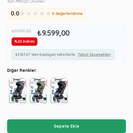
Tüm PREGO Ürünleri
★
★
★
★
★
0.0
0 değerlendirme
₺9.599,00
₺11.999,00
%
20
İndirim
₺3.167,67
`den başlayan taksitlerle
Taksit Seçenekleri
Diğer Renkler: