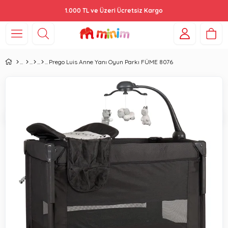
1.000 TL ve Üzeri Ücretsiz Kargo
Prego Luis Anne Yanı Oyun Parkı FÜME 8076