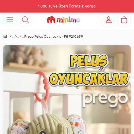
1.000 TL ve Üzeri Ücretsiz Kargo
Prego Peluş Oyuncaklar Fil P210639