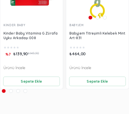
KİNDER BABY
BABYJEM
Kinder Baby Vitamina G Zürafa
Babyjem Titreşimli Kelebek Mint
Uyku Arkadaşı 008
Art-831
★
★
★
★
★
★
★
★
★
★
₺139,90
₺149,90
₺464,00
%7
Ürünü İncele
Ürünü İncele
Sepete Ekle
Sepete Ekle