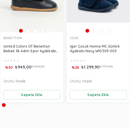
BENETTON
İGOR
United Colors Of Benetton
İgor Çocuk Homie MC Günlük
Bebek İlk Adım Spor Ayakkabı
Ayakabı Navy W10309-003
Lacivert BN-1401
★
★
★
★
★
★
★
★
★
★
₺949,00
₺1.364,00
₺1.299,90
₺1.795,00
%30
%28
Ürünü İncele
Ürünü İncele
Sepete Ekle
Sepete Ekle