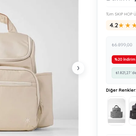
Tüm SKIP HOP Ü
★
★
4.2
₺6.899,00
%
20
İndirim
›
₺1.821,27
`d
Diğer Renkler