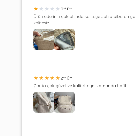
★
★
★
★
★
D** E**
Ürün ederinin çok altında kaliteye sahip biberon y
kalitesiz.
★
★
★
★
★
Z** Ü**
Çanta çok güzel ve kaliteli aynı zamanda hafif