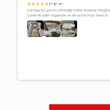
★
★
★
★
★
E** B** A**
Çantayı hiç yorum olmadığı halde araştırıp fotoğrafl
İçinde iki adet organizer ve alt açma matı mevcut. S