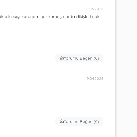
21.05.2026
bile ısıyı koruyamıyor kumaş çanta dikişleri çok 
👍
Yorumu Beğen (
0
)
19.04.2026
👍
Yorumu Beğen (
0
)