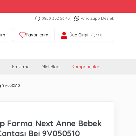
0850 302 56 45
Whatsapp Destek
tim
Favorilerim
Üye Girişi
Üye Ol
Emzirme
Mini Blog
Kampanyalar
j 9V050510
op Forma Next Anne Bebek
antası Bej 9V050510