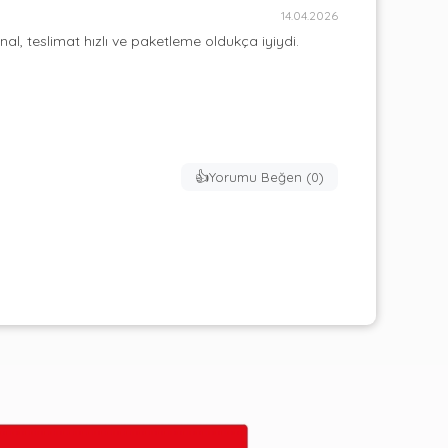
14.04.2026
l, teslimat hızlı ve paketleme oldukça iyiydi. 
👍
Yorumu Beğen (
0
)