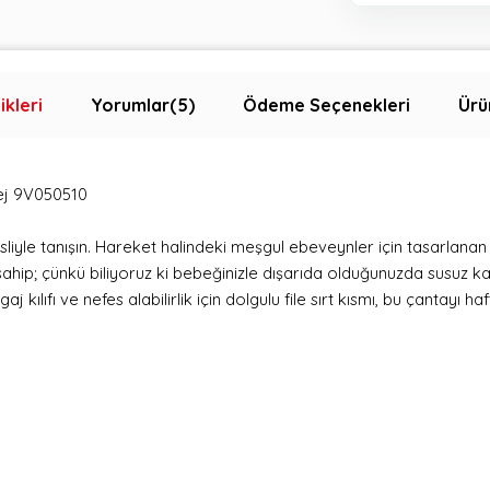
ikleri
Yorumlar
(5)
Ödeme Seçenekleri
Ürü
ej 9V050510
iyle tanışın. Hareket halindeki meşgul ebeveynler için tasarlanan
sahip; çünkü biliyoruz ki bebeğinizle dışarıda olduğunuzda susuz k
aj kılıfı ve nefes alabilirlik için dolgulu file sırt kısmı, bu çantayı