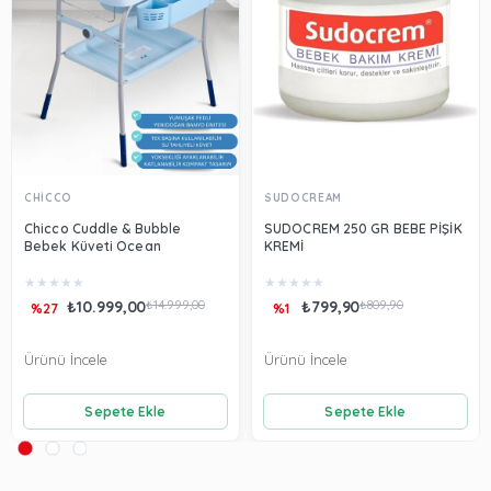
CHİCCO
SUDOCREAM
Chicco Cuddle & Bubble
SUDOCREM 250 GR BEBE PİŞİK
Bebek Küveti Ocean
KREMİ
★
★
★
★
★
★
★
★
★
★
₺10.999,00
₺14.999,00
₺799,90
₺809,90
%27
%1
Ürünü İncele
Ürünü İncele
Sepete Ekle
Sepete Ekle