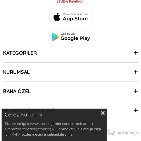
KATEGORİLER
KURUMSAL
BANA ÖZEL
MÜŞTERİ HİZMETLERİ
Çerez Kullanımı
© 2024 Minimoda | Tüm Hakları Saklıdır.
Sizlere en iyi alışveriş deneyimini sunabilmek adına
sitemizde çerezler(cookies) kullanmaktayız. Detaylı bilgi
için Kvkk sözleşmesini inceleyebilirsiniz.