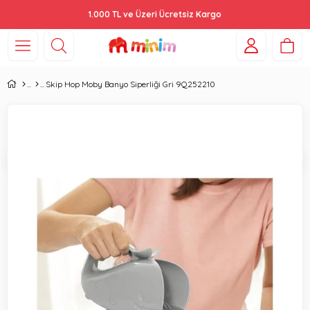
1.000 TL ve Üzeri Ücretsiz Kargo
Skip Hop Moby Banyo Siperliği Gri 9Q252210