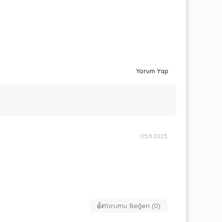
Yorum Yap
05.11.2025
👍
Yorumu Beğen (
0
)