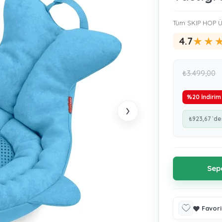
Tüm SKIP HOP Ü
★
★
4.7
₺3.499,00
%
20
İndirim
›
₺923,67
`de
Favori