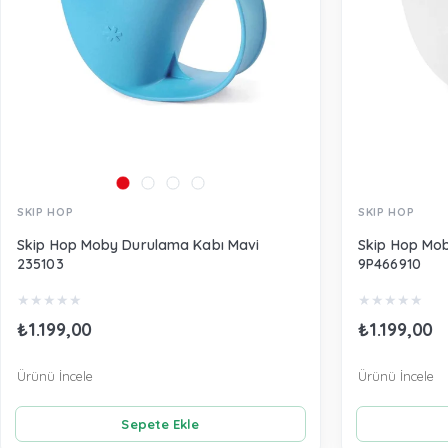
SKIP HOP
SKIP HOP
Skip Hop Moby Durulama Kabı Mavi
Skip Hop Mo
235103
9P466910
★
★
★
★
★
★
★
★
★
★
₺1.199,00
₺1.199,00
Ürünü İncele
Ürünü İncele
Sepete Ekle