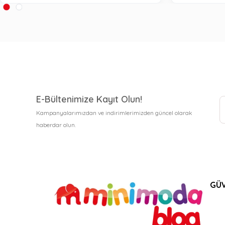
E-Bültenimize Kayıt Olun!
Kampanyalarımızdan ve indirimlerimizden güncel olarak
haberdar olun.
GÜV