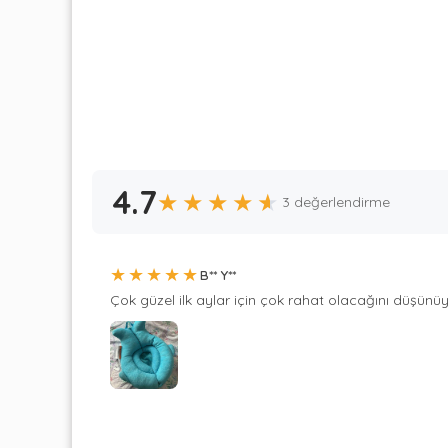
4.7
★
★
★
★
★
3 değerlendirme
★
★
★
★
★
B** Y**
Çok güzel ilk aylar için çok rahat olacağını düşün