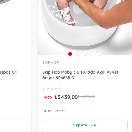
SKIP HOP
spas Gri
Skip Hop Moby 3'ü 1 Arada Akıllı Küvet
Beyaz 9P466810
★
★
★
★
★
₺3.439,00
₺4.299,00
%20
Ürünü İncele
Sepete Ekle