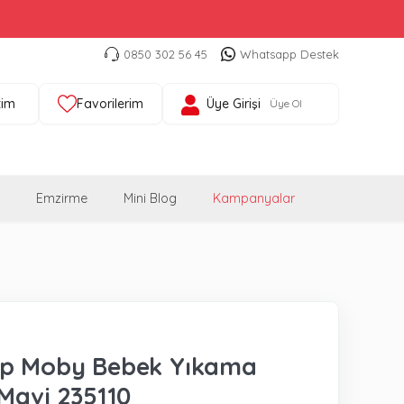
0850 302 56 45
Whatsapp Destek
tim
Favorilerim
Üye Girişi
Üye Ol
Emzirme
Mini Blog
Kampanyalar
op Moby Bebek Yıkama
 Mavi 235110