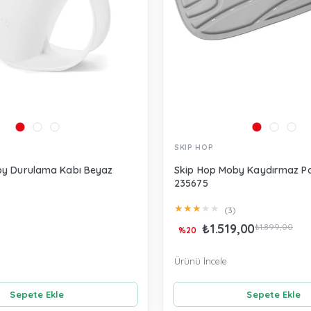
SKIP HOP
by Durulama Kabı Beyaz
Skip Hop Moby Kaydırmaz Pa
235675
★
★
★
★
★
(3)
₺1.519,00
₺1.899,00
%20
Ürünü İncele
Sepete Ekle
Sepete Ekle