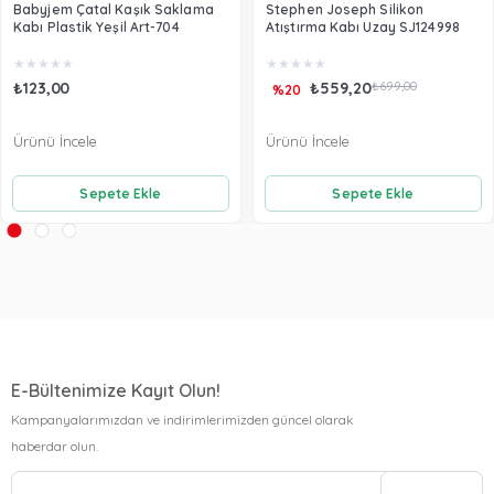
Babyjem Çatal Kaşık Saklama
Stephen Joseph Silikon
Kabı Plastik Yeşil Art-704
Atıştırma Kabı Uzay SJ124998
★
★
★
★
★
★
★
★
★
★
₺123,00
₺559,20
₺699,00
%20
Ürünü İncele
Ürünü İncele
Sepete Ekle
Sepete Ekle
E-Bültenimize Kayıt Olun!
Kampanyalarımızdan ve indirimlerimizden güncel olarak
haberdar olun.