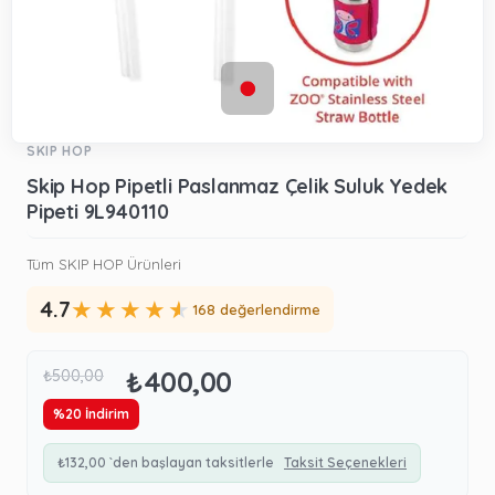
SKIP HOP
Skip Hop Pipetli Paslanmaz Çelik Suluk Yedek
Pipeti 9L940110
Tüm SKIP HOP Ürünleri
★
★
★
★
★
4.7
168 değerlendirme
₺400,00
₺500,00
%
20
İndirim
₺132,00
`den başlayan taksitlerle
Taksit Seçenekleri