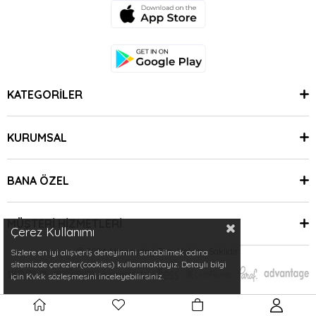
KATEGORİLER
KURUMSAL
BANA ÖZEL
MÜŞTERİ HİZMETLERİ
Çerez Kullanımı
© 2024 Minimoda | Tüm Hakları Saklıdır.
Sizlere en iyi alışveriş deneyimini sunabilmek adına
sitemizde çerezler(cookies) kullanmaktayız. Detaylı bilgi
için Kvkk sözleşmesini inceleyebilirsiniz.