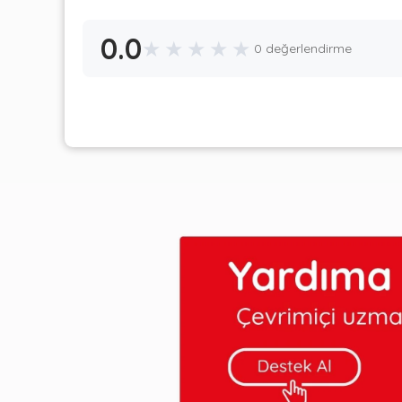
0.0
★
★
★
★
★
0 değerlendirme