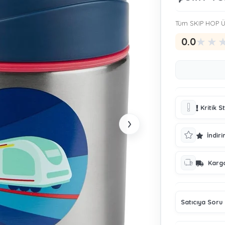
Tüm SKIP HOP Ü
★
★
0.0
Kritik S
›
İndiri
Karg
Satıcıya Soru