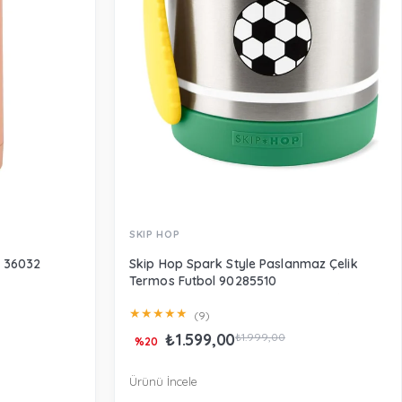
SKIP HOP
 36032
Skip Hop Spark Style Paslanmaz Çelik
Termos Futbol 90285510
★
★
★
★
★
(9)
₺1.599,00
₺1.999,00
%20
Ürünü İncele