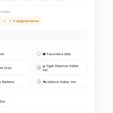
rünleri
★
★
★
0 değerlendirme
tok
Favorilere Ekle
Fiyat Düşünce Haber
mli Ürün
Ver
o Bedava
Gelince Haber Ver
 Sor