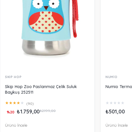
SKIP HOP
NUMİO
Skip Hop Zoo Paslanmaz Çelik Suluk
Numio Termos
Baykuş 252511
★
★
★
★
★
★
★
★
★
★
(90)
₺1.759,00
₺501,00
₺2.199,00
%20
Ürünü İncele
Ürünü İncele