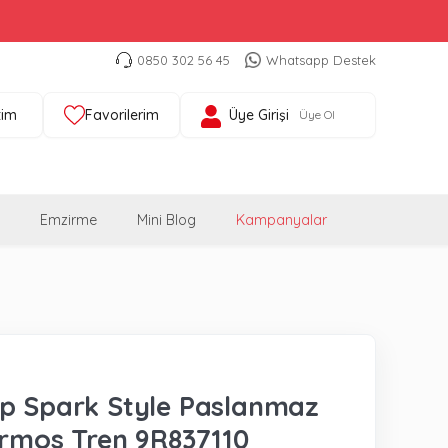
0850 302 56 45
Whatsapp Destek
tim
Favorilerim
Üye Girişi
Üye Ol
Emzirme
Mini Blog
Kampanyalar
p Spark Style Paslanmaz
ermos Tren 9R837110