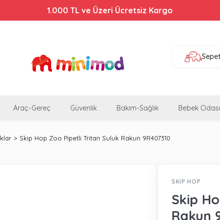
Bebek Arabalarında %44'e Varan İndirim!
1.000 TL ve Üzeri Ücretsiz Kargo
Sepe
Araç-Gereç
Güvenlik
Bakım-Sağlık
Bebek Odası
klar
Skip Hop Zoo Pipetli Tritan Suluk Rakun 9R407310
SKIP HOP
Skip Ho
Rakun 