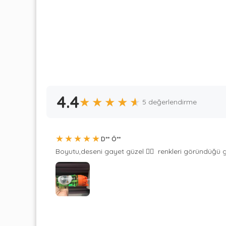
4.4
★
★
★
★
★
5 değerlendirme
★
★
★
★
★
D** Ö**
Boyutu,deseni gayet güzel 👍🏼  renkleri göründüğü gi