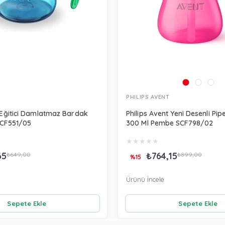
PHILIPS AVENT
t Eğitici Damlatmaz Bardak
Philips Avent Yeni Desenli Pip
SCF551/05
300 Ml Pembe SCF798/02
★
★
★
★
★
65
₺764,15
₺649,00
₺899,00
%15
Ürünü İncele
Sepete Ekle
Sepete Ekle