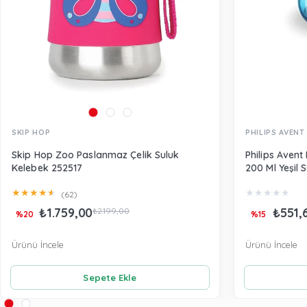
SKIP HOP
PHILIPS AVENT
Skip Hop Zoo Paslanmaz Çelik Suluk
Philips Aven
Kelebek 252517
200 Ml Yeşil 
★
★
★
★
★
★
★
★
★
★
(62)
₺1.759,00
₺551,
₺2.199,00
%20
%15
Ürünü İncele
Ürünü İncele
Sepete Ekle