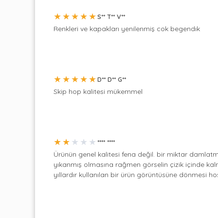
★
★
★
★
★
S** T** V**
Renkleri ve kapakları yenilenmiş cok begendık
★
★
★
★
★
D** D** G**
Skip hop kalitesi mükemmel
★
★
★
★
★
**** ****
Ürünün genel kalitesi fena değil. bir miktar damlatm
yıkanmış olmasına rağmen görselin çizik içinde kalm
yıllardır kullanılan bir ürün görüntüsüne dönmesi hoş