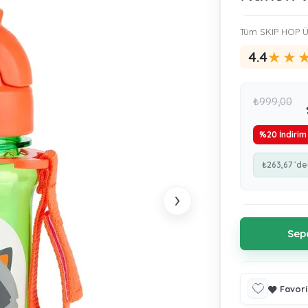
Tüm SKIP HOP Ü
★
★
4.4
₺999,00
%
20
İndirim
₺263,67
`de
›
Favori