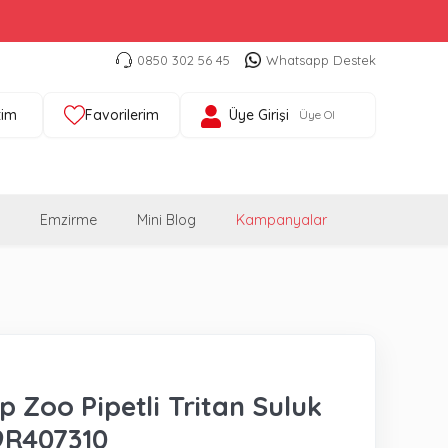
0850 302 56 45
Whatsapp Destek
tim
Favorilerim
Üye Girişi
Üye Ol
Emzirme
Mini Blog
Kampanyalar
p Zoo Pipetli Tritan Suluk
9R407310