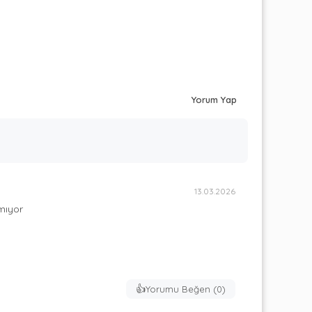
Yorum Yap
13.03.2026
tmıyor
👍
Yorumu Beğen (
0
)