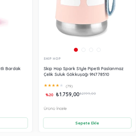
SKIP HOP
etli Bardak
Skip Hop Spark Style Pipetli Paslanmaz
Çelik Suluk Gökkuşağı 9N778510
★
★
★
★
★
(79)
₺1.759,00
₺2.199,00
%20
Ürünü İncele
Sepete Ekle