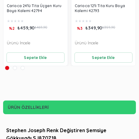
Carioca 24'lü Tita Üçgen Kuru
Carioca 12'li Tita Kuru Boya
Boya Kalemi 42794
Kalemi 42793
★
★
★
★
★
★
★
★
★
★
₺459,90
₺469,90
₺349,90
₺359,90
%2
%3
Ürünü İncele
Ürünü İncele
Sepete Ekle
Sepete Ekle
ÜRÜN ÖZELLIKLERI
Stephen Joseph Renk Değiştiren Şemsiye
Gökkuşağı SJ870718