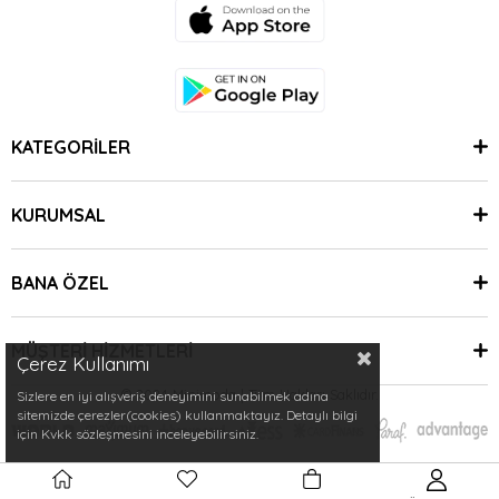
KATEGORİLER
KURUMSAL
BANA ÖZEL
MÜŞTERİ HİZMETLERİ
Çerez Kullanımı
© 2024 Minimoda | Tüm Hakları Saklıdır.
Sizlere en iyi alışveriş deneyimini sunabilmek adına
sitemizde çerezler(cookies) kullanmaktayız. Detaylı bilgi
için Kvkk sözleşmesini inceleyebilirsiniz.