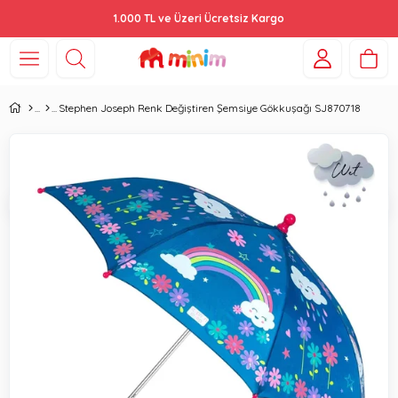
1.000 TL ve Üzeri Ücretsiz Kargo
Stephen Joseph Renk Değiştiren Şemsiye Gökkuşağı SJ870718