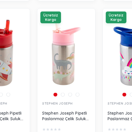
Ücretsiz
Ücretsiz
Kargo
Kargo
SEPH
STEPHEN JOSEPH
STEPHEN JOS
eph Pipetli
Stephen Joseph Pipetli
Stephen Jos
elik Suluk
Paslanmaz Çelik Suluk
Paslanmaz Ç
598
Pembe Dinozor
Gökkuşağı S
★
★
★
★
★
★
★
★
★
★
SJ117559A