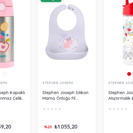
SEPH
STEPHEN JOSEPH
STEPHEN JOS
seph Kapaklı
Stephen Joseph Silikon
Stephen Jo
lanmaz Çelik
Mama Önlüğü Fil
Atıştırmalık
ler
SJ119814
Pipetli Sulu
★
★
★
★
★
★
★
★
★
★
SJ115398
39,20
₺1.055,20
%20