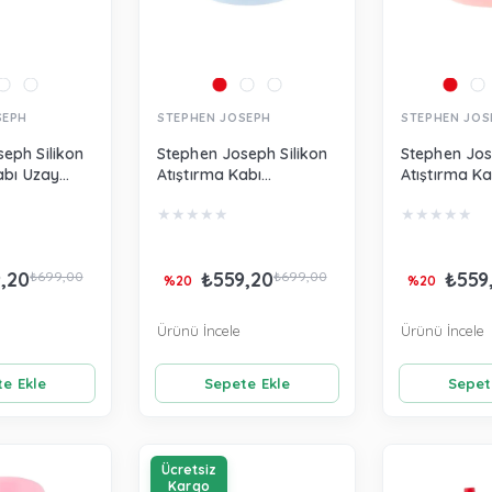
SEPH
STEPHEN JOSEPH
STEPHEN JOS
eph Silikon
Stephen Joseph Silikon
Stephen Jos
abı Uzay
Atıştırma Kabı
Atıştırma Ka
Hayvanat Bahçesi
SJ124921
★
★
★
★
★
★
★
★
★
★
SJ124934
,20
₺559,20
₺559
₺699,00
₺699,00
%20
%20
Ürünü İncele
Ürünü İncele
e Ekle
Sepete Ekle
Sepet
Ücretsiz
Kargo