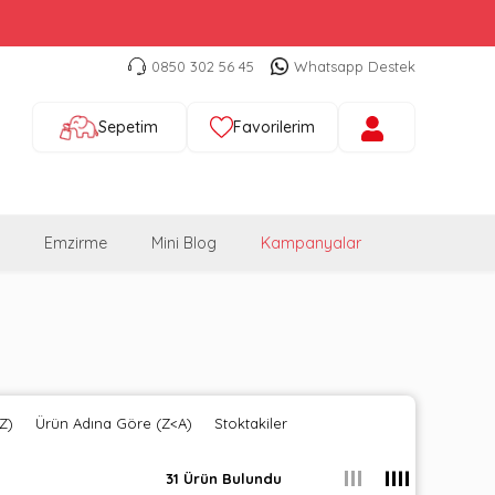
0850 302 56 45
Whatsapp Destek
Sepetim
Favorilerim
Emzirme
Mini Blog
Kampanyalar
Z)
Ürün Adına Göre (Z<A)
Stoktakiler
31 Ürün