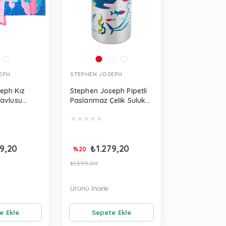
EPH
STEPHEN JOSEPH
eph Kız
Stephen Joseph Pipetli
Havlusu
Paslanmaz Çelik Suluk
be
Köpek Balığı SJ117580
★
★
★
★
★
9,20
₺1.279,20
%20
₺1.599,00
Ürünü İncele
e Ekle
Sepete Ekle