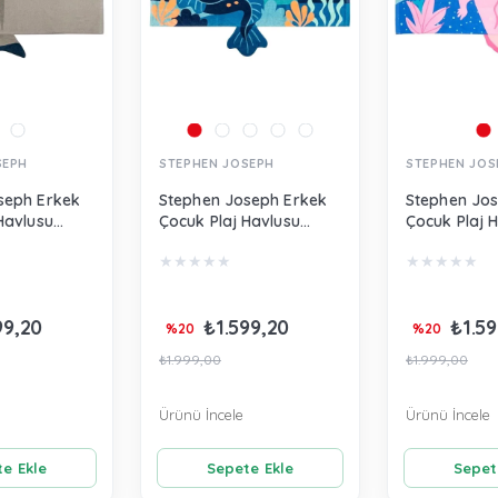
SEPH
STEPHEN JOSEPH
STEPHEN JOS
seph Erkek
Stephen Joseph Erkek
Stephen Jos
Havlusu
Çocuk Plaj Havlusu
Çocuk Plaj 
ı Gri
Deniz Canavarı Mavi
Axolotl Pem
★
★
★
★
★
★
★
★
★
★
SJ100436A
SJ100483
99,20
₺1.599,20
₺1.59
%20
%20
₺1.999,00
₺1.999,00
Ürünü İncele
Ürünü İncele
e Ekle
Sepete Ekle
Sepet