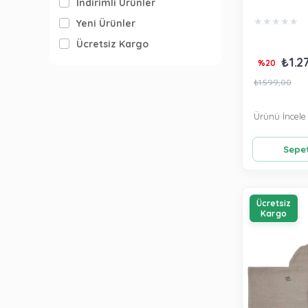
İndirimli Ürünler
Taşıtlar SJ
★
★
★
★
★
Yeni Ürünler
Ücretsiz Kargo
₺1.2
%20
₺1.599,00
Ürünü İncele
Sepet
Ücretsiz
Kargo