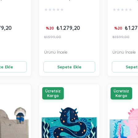
117562
Hayvanat Bahçesi
Unicorn SJ11
★
★
★
★
★
★
★
★
★
★
SJ117534
79,20
₺1.279,20
₺1.27
%20
%20
₺1.599,00
₺1.599,00
Ürünü İncele
Ürünü İncele
e Ekle
Sepete Ekle
Sepet
Ücretsiz
Ücretsiz
Kargo
Kargo