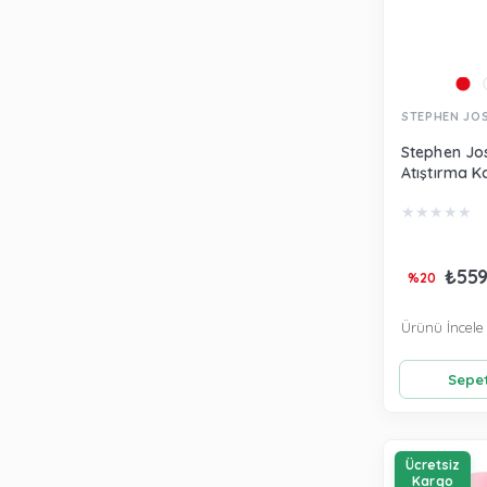
STEPHEN JO
Stephen Jos
Atıştırma K
SJ124998
★
★
★
★
★
₺559
%20
Ürünü İncele
Sepet
Ücretsiz
Kargo