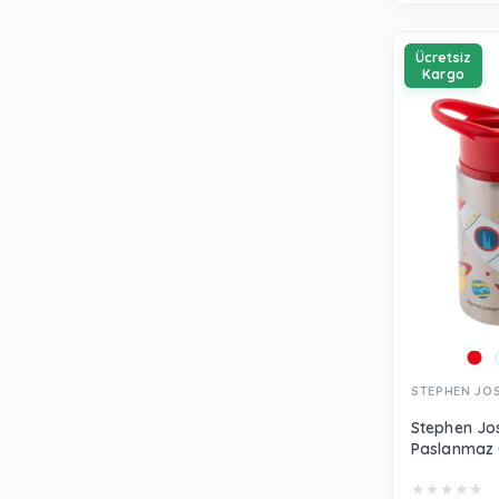
Ücretsiz
Kargo
STEPHEN JO
Stephen Jos
Paslanmaz Ç
Uzay SJ117
★
★
★
★
★