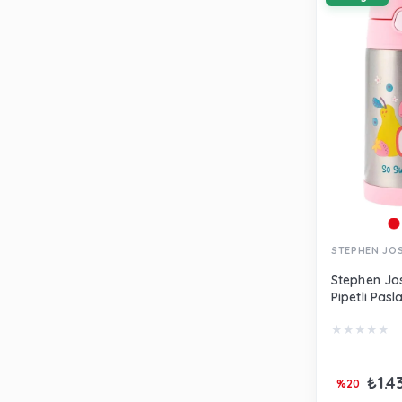
STEPHEN JO
Stephen Jo
Pipetli Pas
Suluk Meyve
★
★
★
★
★
SJ121202A
₺1.4
%20