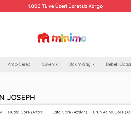
Bebek Arabalarında %44'e Varan İndirim!
Araç-Gereç
Güvenlik
Bakım-Sağlık
Bebek Odası
N JOSEPH
er
Fiyata Göre (Artan)
Fiyata Göre (Azalan)
Ürün Adına Göre (A>