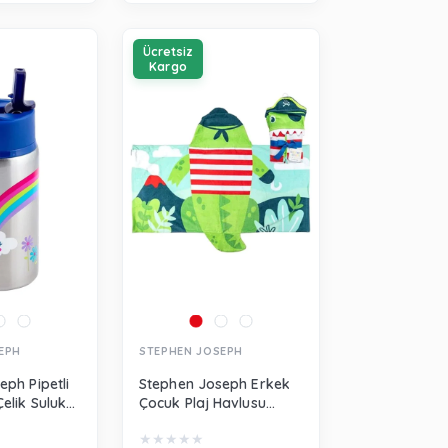
Ücretsiz
Kargo
EPH
STEPHEN JOSEPH
eph Pipetli
Stephen Joseph Erkek
elik Suluk
Çocuk Plaj Havlusu
J117518
Dinozor Yeşil SJ100459A
★
★
★
★
★