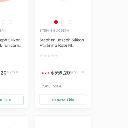
EPH
STEPHEN JOSEPH
eph Silikon
Stephen Joseph Silikon
bı Unicorn
Atıştırma Kabı Fil
SJ124914
★
★
★
★
★
,20
₺559,20
₺699,00
₺699,00
%20
Ürünü İncele
e Ekle
Sepete Ekle