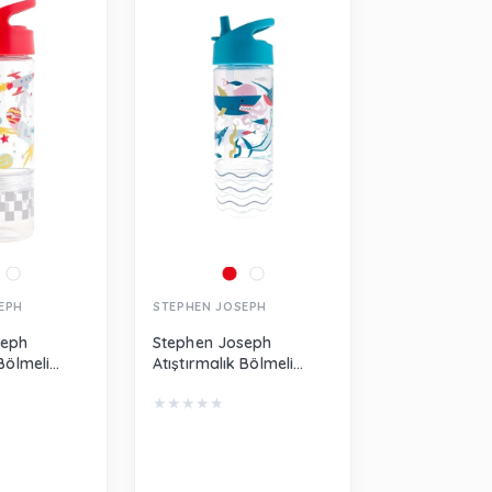
EPH
STEPHEN JOSEPH
seph
Stephen Joseph
 Bölmeli
Atıştırmalık Bölmeli
k Uzay
Pipetli Suluk Köpek
★
★
★
★
★
Balığı SJ115380A