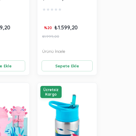
7521
Kaplumbağa Renkli
★
★
★
★
★
SJ100490B
9,20
₺1.599,20
%20
₺1.999,00
Ürünü İncele
e Ekle
Sepete Ekle
Ücretsiz
Kargo