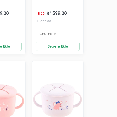
9,20
₺1.599,20
%20
₺1.999,00
Ürünü İncele
e Ekle
Sepete Ekle