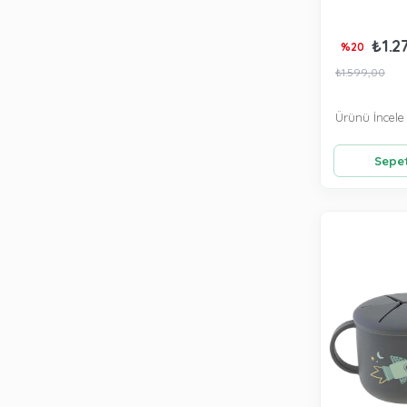
₺1.2
%20
₺1.599,00
Ürünü İncele
Sepet