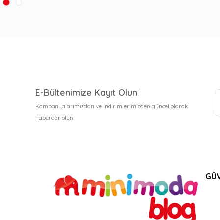
E-Bültenimize Kayıt Olun!
Kampanyalarımızdan ve indirimlerimizden güncel olarak
haberdar olun.
GÜV