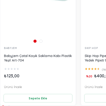
BABYJEM
SKIP HOP
Babyjem Çatal Kaşık Saklama Kabı Plastik
Skip Hop Pipe
Yeşil Art-704
Yedek Pipeti 
★
★
★
★
★
★
★
★
★
★
(16
₺123,00
₺400,
%20
Ürünü İncele
Ürünü İncele
Sepete Ekle