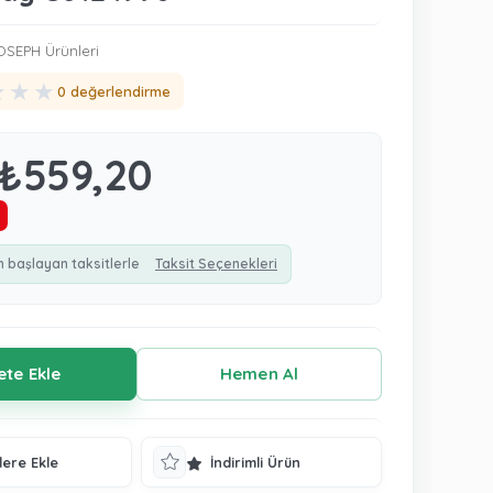
SEPH Ürünleri
★
★
★
0 değerlendirme
₺559,20
n başlayan taksitlerle
Taksit Seçenekleri
lere Ekle
İndirimli Ürün