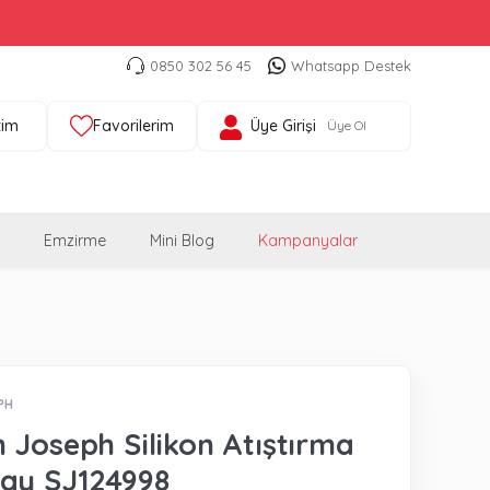
0850 302 56 45
Whatsapp Destek
tim
Favorilerim
Üye Girişi
Üye Ol
Emzirme
Mini Blog
Kampanyalar
PH
 Joseph Silikon Atıştırma
ay SJ124998