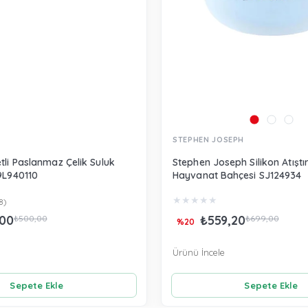
STEPHEN JOSEPH
tli Paslanmaz Çelik Suluk
Stephen Joseph Silikon Atışt
9L940110
Hayvanat Bahçesi SJ124934
★
★
★
★
★
8)
00
₺559,20
₺500,00
₺699,00
%20
Ürünü İncele
Sepete Ekle
Sepete Ekle