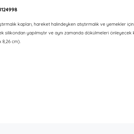
SJ124998
tırmalık kapları, hareket halindeyken atıştırmalık ve yemekler iç
ek silikondan yapılmıştır ve aynı zamanda dökülmeleri önleyecek k
x 8,26 cm).