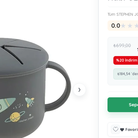
Tüm STEPHEN JO
★
★
0.0
₺699,00
%
20
İndirim
₺184,54
`de
›
Favori