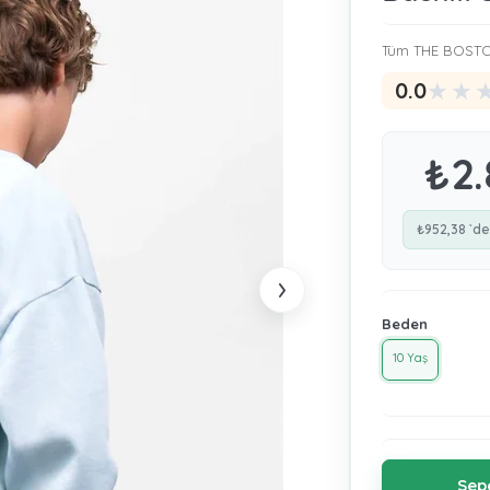
Tüm THE BOSTON
★
★
0.0
₺2.
₺952,38
`de
›
Beden
10 Yaş