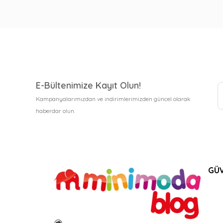
E-Bültenimize Kayıt Olun!
Kampanyalarımızdan ve indirimlerimizden güncel olarak
haberdar olun.
GÜV