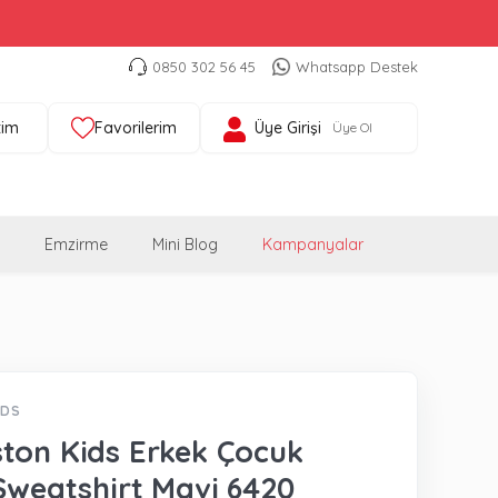
0850 302 56 45
Whatsapp Destek
tim
Favorilerim
Üye Girişi
Üye Ol
Emzirme
Mini Blog
Kampanyalar
İDS
ton Kids Erkek Çocuk
 Sweatshirt Mavi 6420