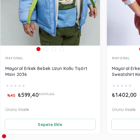
MAYORAL
MAYORAL
Mayoral Erkek Bebek Uzun Kollu Tişört
Mayoral Erke
Mavi 2036
Sweatshirt Kı
★
★
★
★
★
★
★
★
★
★
₺599,40
₺1.402,00
₺999,00
%40
Ürünü İncele
Ürünü İncele
Sepete Ekle