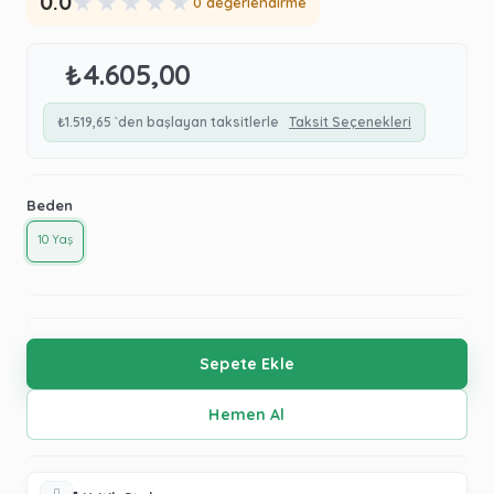
★
★
★
★
★
0.0
0 değerlendirme
₺4.605,00
₺1.519,65
`den başlayan taksitlerle
Taksit Seçenekleri
Beden
10 Yaş