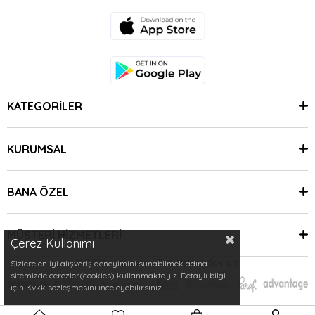
KATEGORİLER
KURUMSAL
BANA ÖZEL
MÜŞTERİ HİZMETLERİ
Çerez Kullanımı
© 2024 Minimoda | Tüm Hakları Saklıdır.
Sizlere en iyi alışveriş deneyimini sunabilmek adına
sitemizde çerezler(cookies) kullanmaktayız. Detaylı bilgi
için Kvkk sözleşmesini inceleyebilirsiniz.