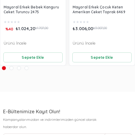
Mayoral Erkek Bebek Kanguru
Mayoral Erkek Çocuk Keten
Ceket Turuncu 2475
Amerikan Ceket Toprak 6469
★
★
★
★
★
★
★
★
★
★
₺1.024,20
₺1.707,00
₺3.006,00
₺3.007,00
%40
Ürünü İncele
Ürünü İncele
Sepete Ekle
Sepete Ekle
E-Bültenimize Kayıt Olun!
Kampanyalarımızdan ve indirimlerimizden güncel olarak
haberdar olun.