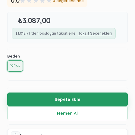
★
★
★
★
★
0.0
0 değerlendirme
₺3.087,00
₺1.018,71
`den başlayan taksitlerle
Taksit Seçenekleri
Beden
10 Yaş