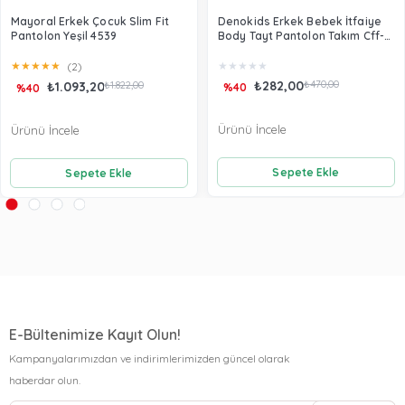
Mayoral Erkek Çocuk Slim Fit
Denokids Erkek Bebek İtfaiye
Pantolon Yeşil 4539
Body Tayt Pantolon Takım Cff-
22S1-171
★
★
★
★
★
★
★
★
★
★
(2)
₺282,00
₺470,00
₺1.093,20
₺1.822,00
%40
%40
Ürünü İncele
Ürünü İncele
Sepete Ekle
Sepete Ekle
E-Bültenimize Kayıt Olun!
Kampanyalarımızdan ve indirimlerimizden güncel olarak
haberdar olun.