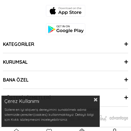
KATEGORİLER
KURUMSAL
BANA ÖZEL
MÜŞTERİ HİZMETLERİ
Çerez Kullanımı
© 2024 Minimoda | Tüm Hakları Saklıdır.
Sizlere en iyi alışveriş deneyimini sunabilmek adına
sitemizde çerezler(cookies) kullanmaktayız. Detaylı bilgi
için Kvkk sözleşmesini inceleyebilirsiniz.