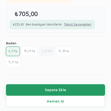
₺705,00
₺232,65
`den başlayan taksitlerle
Taksit Seçenekleri
Beden
6_9 Ay
18_24 Ay
2_3 Yaş
12_18 Ay
9_12 Ay