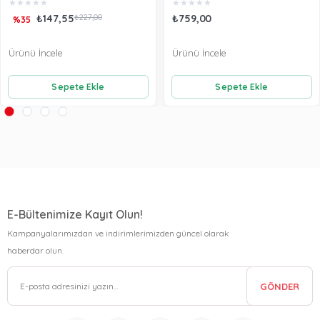
★
★
★
★
★
★
★
★
★
★
₺147,55
₺227,00
₺759,00
%35
Ürünü İncele
Ürünü İncele
Sepete Ekle
Sepete Ekle
E-Bültenimize Kayıt Olun!
Kampanyalarımızdan ve indirimlerimizden güncel olarak
haberdar olun.
GÖNDER