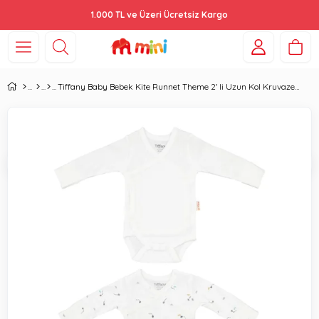
1.000 TL ve Üzeri Ücretsiz Kargo
Tiffany Baby Bebek Kite Runnet Theme 2' li Uzun Kol Kruvaze Zıbın Set Ekru 33020