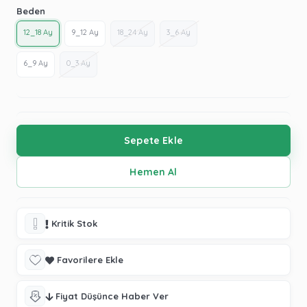
Beden
12_18 Ay
9_12 Ay
18_24 Ay
3_6 Ay
6_9 Ay
0_3 Ay
Kritik Stok
Favorilere Ekle
Fiyat Düşünce Haber Ver