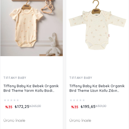
TİFFANY BABY
TİFFANY BABY
Tiffany Baby Kız Bebek Organik
Tiffany Baby Kız Bebek Organik
Bird Theme Yarım Kollu Badi
Bird Theme Uzun Kollu Zıbın
Ekru 24008
Badi Ekru 24011
★
★
★
★
★
★
★
★
★
★
₺172,25
₺265,00
₺195,65
₺301,00
%35
%35
Ürünü İncele
Ürünü İncele