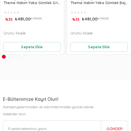
Theme Hakim Yaka Gömlek Gri
Theme Hakim Yaka Gömlek Bej
26120
26120
★
★
★
★
★
★
★
★
★
★
₺481,00
₺740,00
₺481,00
₺740,00
%35
%35
Ürünü İncele
Ürünü İncele
Sepete Ekle
Sepete Ekle
E-Bültenimize Kayıt Olun!
Kampanyalarımızdan ve indirimlerimizden güncel olarak
haberdar olun.
GÖNDER