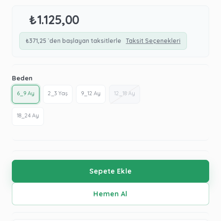
₺1.125,00
₺371,25
`den başlayan taksitlerle
Taksit Seçenekleri
Beden
6_9 Ay
2_3 Yaş
9_12 Ay
12_18 Ay
18_24 Ay