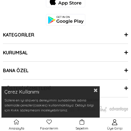
KATEGORİLER
KURUMSAL
BANA ÖZEL
MÜŞTERİ HİZMETLERİ
Çerez Kullanımı
© 2024 Minimoda | Tüm Hakları Saklıdır.
Sizlere en iyi alışveriş deneyimini sunabilmek adına
sitemizde çerezler(cookies) kullanmaktayız. Detaylı bilgi
için Kvkk sözleşmesini inceleyebilirsiniz.
Anasayfa
Favorilerim
Sepetim
Üye Girişi