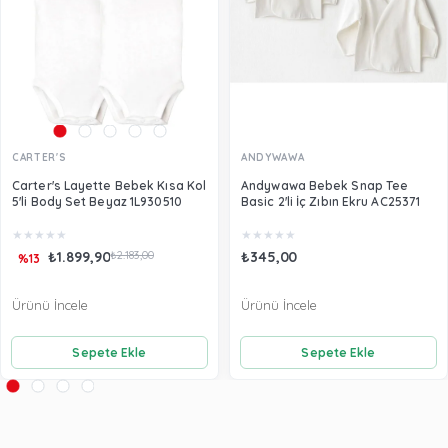
CARTER'S
ANDYWAWA
Carter's Layette Bebek Kısa Kol
Andywawa Bebek Snap Tee
5'li Body Set Beyaz 1L930510
Basic 2'li İç Zıbın Ekru AC25371
★
★
★
★
★
★
★
★
★
★
₺1.899,90
₺2.183,00
₺345,00
%13
Ürünü İncele
Ürünü İncele
Sepete Ekle
Sepete Ekle