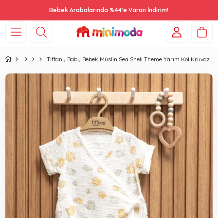
Bebek Arabalarında %44'e Varan İndirim!
Tiffany Baby Bebek Müslin Sea Shell Theme Yarım Kol Kruvaze Badi Beyaz 62022