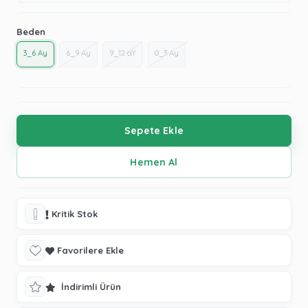
Beden
3_6 Ay
6_9 Ay
9_12 aY
0_3 Ay
Kritik Stok
Favorilere Ekle
İndirimli Ürün