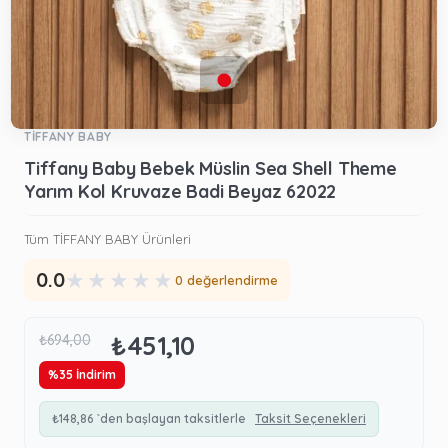
TİFFANY BABY
Tiffany Baby Bebek Müslin Sea Shell Theme
Yarım Kol Kruvaze Badi Beyaz 62022
Tüm TİFFANY BABY Ürünleri
★
★
★
★
★
0.0
0 değerlendirme
₺451,10
₺694,00
%
35
İndirim
₺148,86
`den başlayan taksitlerle
Taksit Seçenekleri