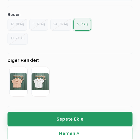
Beden
12_18 Ay
9_12 Ay
24_36 Ay
6_9 Ay
18_24 Ay
Diğer Renkler: