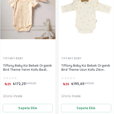
TİFFANY BABY
TİFFANY BABY
Tiffany Baby Kız Bebek Organik
Tiffany Baby Kız Bebek Organik
Bird Theme Yarım Kollu Badi
Bird Theme Uzun Kollu Zıbın
Ekru 24008
Badi Ekru 24011
★
★
★
★
★
★
★
★
★
★
₺172,25
₺265,00
₺195,65
₺301,00
%35
%35
Ürünü İncele
Ürünü İncele
Sepete Ekle
Sepete Ekle