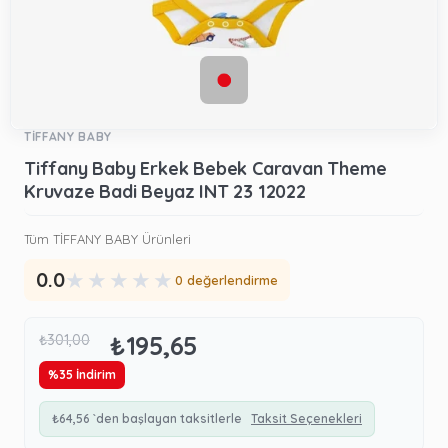
TİFFANY BABY
Tiffany Baby Erkek Bebek Caravan Theme
Kruvaze Badi Beyaz INT 23 12022
Tüm TİFFANY BABY Ürünleri
★
★
★
★
★
0.0
0 değerlendirme
₺195,65
₺301,00
%
35
İndirim
₺64,56
`den başlayan taksitlerle
Taksit Seçenekleri