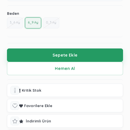
Beden
3_6 Ay
6_9 Ay
0_3 Ay
Kritik Stok
Favorilere Ekle
İndirimli Ürün