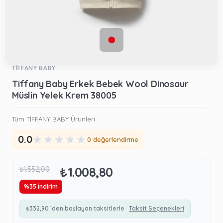
TİFFANY BABY
Tiffany Baby Erkek Bebek Wool Dinosaur
Müslin Yelek Krem 38005
Tüm TİFFANY BABY Ürünleri
★
★
★
★
★
0.0
0 değerlendirme
₺1.008,80
₺1.552,00
%
35
İndirim
₺332,90
`den başlayan taksitlerle
Taksit Seçenekleri