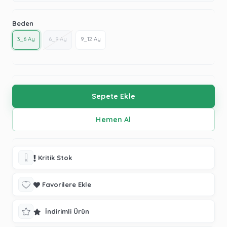
Beden
3_6 Ay
6_9 Ay
9_12 Ay
Kritik Stok
Favorilere Ekle
İndirimli Ürün