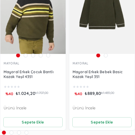
MAYORAL
MAYORAL
Mayoral Erkek Çocuk Bantlı
Mayoral Erkek Bebek Basic
Kazak Yeşil 4351
Kazak Yeşil 351
★
★
★
★
★
★
★
★
★
★
₺1.024,20
₺1.707,00
₺889,80
₺1.483,00
%40
%40
Ürünü İncele
Ürünü İncele
Sepete Ekle
Sepete Ekle