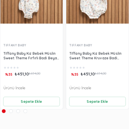
TİFFANY BABY
TİFFANY BABY
Tiffany Baby Kız Bebek Müslin
Tiffany Baby Kız Bebek Müslin
Sweet Theme Fırfırlı Badi Beyaz
Sweet Theme Kruvaze Badi
60028
Beyaz 60022
★
★
★
★
★
★
★
★
★
★
₺451,10
₺694,00
₺451,10
₺694,00
%35
%35
Ürünü İncele
Ürünü İncele
Sepete Ekle
Sepete Ekle