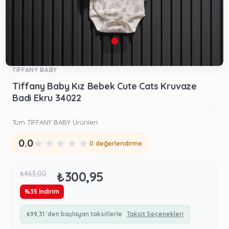
TİFFANY BABY
Tiffany Baby Kız Bebek Cute Cats Kruvaze
Badi Ekru 34022
Tüm TİFFANY BABY Ürünleri
★
★
★
★
★
0.0
0 değerlendirme
₺300,95
₺463,00
%
35
İndirim
₺99,31
`den başlayan taksitlerle
Taksit Seçenekleri