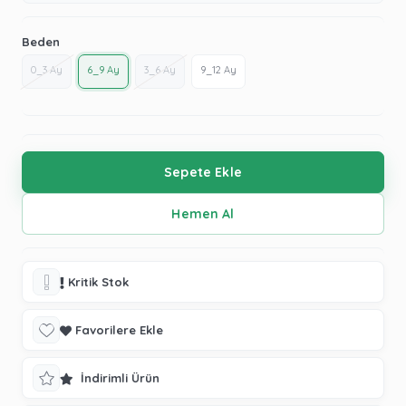
Beden
0_3 Ay
6_9 Ay
3_6 Ay
9_12 Ay
Kritik Stok
Favorilere Ekle
İndirimli Ürün