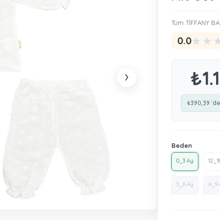
Tüm TİFFANY BA
★
★
0.0
›
₺1.
₺390,39
`de
Beden
0_3 Ay
12_1
3_6 Ay
6_9 