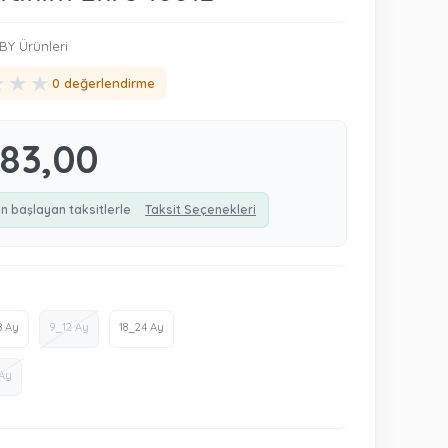
BY Ürünleri
★
★
★
0 değerlendirme
183,00
n başlayan taksitlerle
Taksit Seçenekleri
8 Ay
9_12 Ay
18_24 Ay
Ay