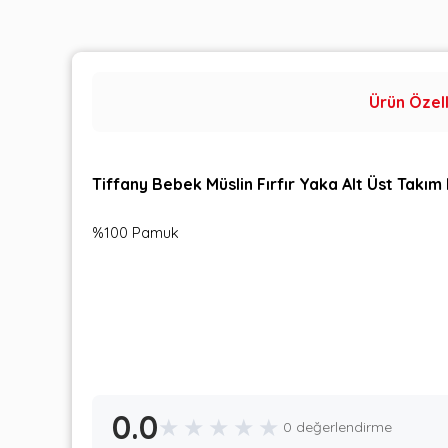
Ürün Özell
Tiffany Bebek Müslin Fırfır Yaka Alt Üst Takım
%100 Pamuk
0.0
★
★
★
★
★
0 değerlendirme