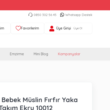
0850 302 56 45
Whatsapp Destek
tim
Favorilerim
Üye Girişi
Üye Ol
Emzirme
Mini Blog
Kampanyalar
 Bebek Müslin Fırfır Yaka
 Takım Ekru 10012