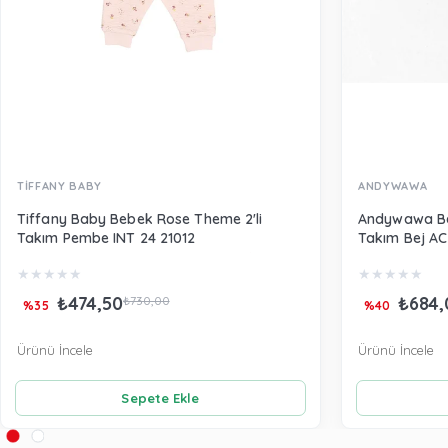
TİFFANY BABY
ANDYWAWA
Tiffany Baby Bebek Rose Theme 2'li
Andywawa Beb
Takım Pembe INT 24 21012
Takım Bej AC
★
★
★
★
★
★
★
★
★
★
₺474,50
₺684,
₺730,00
%35
%40
Ürünü İncele
Ürünü İncele
Sepete Ekle