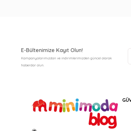
E-Bültenimize Kayıt Olun!
Kampanyalarımızdan ve indirimlerimizden güncel olarak
haberdar olun.
GÜV