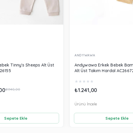
ANDYWAWA
ek Tinny's Sheeps Alt Üst
Andywawa Erkek Bebek Bam
26155
Alt Üst Takım Hardal AC2667
★
★
★
★
★
00
₺1.241,00
₺1.140,00
Ürünü İncele
Sepete Ekle
Sepete Ekle