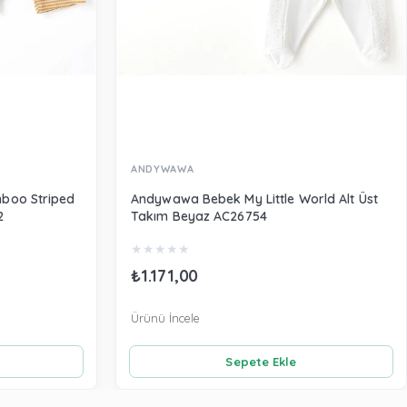
ANDYWAWA
boo Striped
Andywawa Bebek My Little World Alt Üst
2
Takım Beyaz AC26754
★
★
★
★
★
₺1.171,00
Ürünü İncele
Sepete Ekle