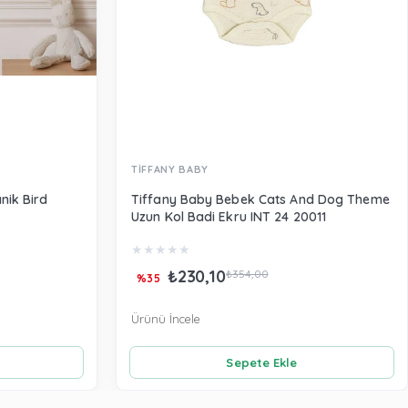
TİFFANY BABY
nik Bird
Tiffany Baby Bebek Cats And Dog Theme
Uzun Kol Badi Ekru INT 24 20011
★
★
★
★
★
₺230,10
₺354,00
%35
Ürünü İncele
Sepete Ekle