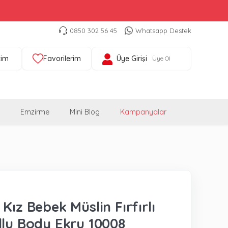
0850 302 56 45
Whatsapp Destek
tim
Favorilerim
Üye Girişi
Üye Ol
Emzirme
Mini Blog
Kampanyalar
Kız Bebek Müslin Fırfırlı
llu Body Ekru 10008