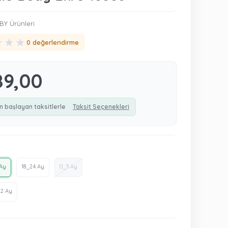
BY Ürünleri
★
★
★
0 değerlendirme
89,00
n başlayan taksitlerle
Taksit Seçenekleri
Ay
18_24 Ay
0_3 Ay
12 Ay