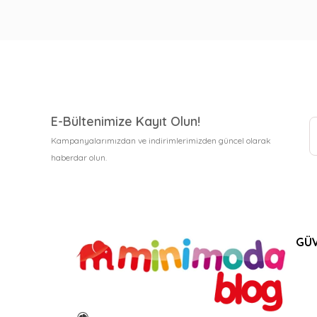
E-Bültenimize Kayıt Olun!
Kampanyalarımızdan ve indirimlerimizden güncel olarak
haberdar olun.
GÜV