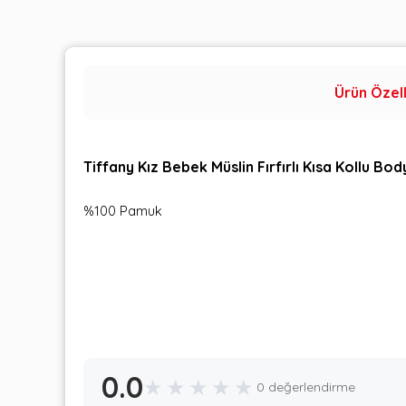
Ürün Özell
Tiffany Kız Bebek Müslin Fırfırlı Kısa Kollu Bo
%100 Pamuk
0.0
★
★
★
★
★
0 değerlendirme