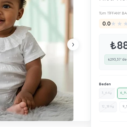
Tüm TİFFANY BA
★
★
0.0
›
₺8
₺293,37
`de
Beden
3_6 Ay
6_9 
12_18 Ay
9_