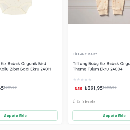
TİFFANY BABY
 Kız Bebek Organik Bird
Tiffany Baby Kız Bebek Orga
ollu Zıbın Badi Ekru 24011
Theme Tulum Ekru 24004
★
★
★
★
★
65
₺391,95
₺301,00
₺603,00
%35
Ürünü İncele
Sepete Ekle
Sepete Ekle