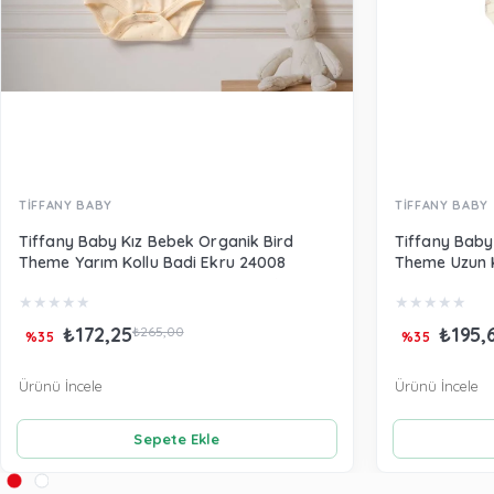
TİFFANY BABY
TİFFANY BABY
Tiffany Baby Kız Bebek Organik Bird
Tiffany Baby
Theme Yarım Kollu Badi Ekru 24008
Theme Uzun K
★
★
★
★
★
★
★
★
★
★
₺172,25
₺195,
₺265,00
%35
%35
Ürünü İncele
Ürünü İncele
Sepete Ekle